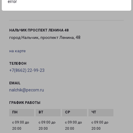
error
с 09:00 до
с 10:00 до
Выходной
18:00
16:00
НАЛЬЧИК ПРОСПЕКТ ЛЕНИНА 48
город Нальчик, проспект Ленина, 48
на карте
ТЕЛЕФОН
+7(8662) 22-99-23
EMAIL
nalchik@pecom.ru
ГРАФИК РАБОТЫ
с 09:00 до
с 09:00 до
с 09:00 до
с 09:00 до
20:00
20:00
20:00
20:00