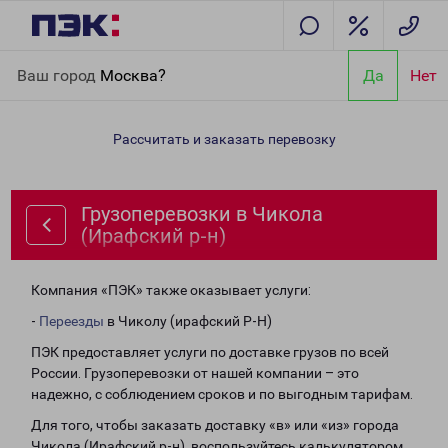
Главная
Направления
Грузоперевозки в Чикола (Ирафский р-
Ваш город
Москва?
Да
Нет
н)
Рассчитать и заказать перевозку
Грузоперевозки в Чикола
(Ирафский р-н)
Компания «ПЭК» также оказывает услуги:
-
Переезды
в Чиколу (ирафский Р-Н)
ПЭК предоставляет услуги по доставке грузов по всей
России. Грузоперевозки от нашей компании – это
надежно, с соблюдением сроков и по выгодным тарифам.
Для того, чтобы заказать доставку «в» или «из» города
Чикола (Ирафский р-н), воспользуйтесь калькулятором