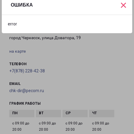
×
с 09:00 до
с 10:00 до
Выходной
ОШИБКА
18:00
16:00
error
ЧЕРКЕССК ДОВАТОРА 19
город Черкесск, улица Доватора, 19
на карте
ТЕЛЕФОН
+7(878) 228-42-38
EMAIL
chk-dir@pecom.ru
ГРАФИК РАБОТЫ
с 09:00 до
с 09:00 до
с 09:00 до
с 09:00 до
20:00
20:00
20:00
20:00