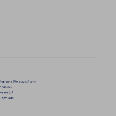
Каменка (Чегемский р-н)
Исламей
Чегем 2-й
Нарткала