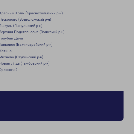
Красный Холм (Краснохолмский р-н)
Лесколово (Всеволожский р-н)
Яшкуль (Яшкульский р-н)
Верхняя Подстепновка (Волжский р-н)
Голубая Дача
Танковое (Бахчисарайский р-н)
Котино
Михнево (Ступинский р-н)
Новая Ляда (Тамбовский р-н)
Орловский