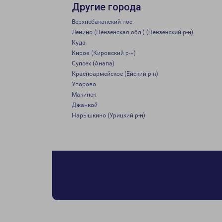
Другие города
Верхнебаканский пос.
Ленино (Пензенская обл.) (Пензенский р-н)
Куда
Киров (Кировский р-н)
Супсех (Анапа)
Красноармейское (Ейский р-н)
Упорово
Макинск
Джанкой
Нарышкино (Урицкий р-н)