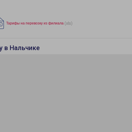
(xls)
Тарифы на перевозку из филиала
у в Нальчике