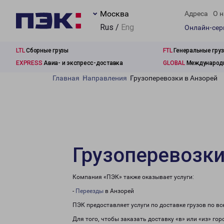
Москва
Адреса
О н
Rus /
Eng
Онлайн-се
LTL
Сборные грузы
FTL
Генеральные гру
EXPRESS
Авиа- и экспресс-доставка
GLOBAL
Международн
Главная
Направления
Грузоперевозки в Анзорей
Грузоперевозки
Компания «ПЭК» также оказывает услуги:
-
Переезды
в Анзорей
ПЭК предоставляет услуги по доставке грузов по в
Для того, чтобы заказать доставку «в» или «из» го