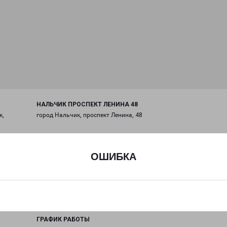
НАЛЬЧИК ПРОСПЕКТ ЛЕНИНА 48
к,
город Нальчик, проспект Ленина, 48
на карте
ОШИБКА
ТЕЛЕФОН
+7(8662) 22-99-23
EMAIL
nalchik@pecom.ru
ГРАФИК РАБОТЫ