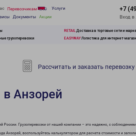
+7 (4
ас
Услуги
Перевозчикам
Вход в
рвисы
Документы
Акции
зы
RETAIL
Доставка в торговые сети и марк
ые грузоперевозки
EASYWAY
Логистика для интернет-магаз
Рассчитать и заказать перевозку
 в Анзорей
сей России. Грузоперевозки от нашей компании – это надежно, с соблюдение
рода Анзорей, воспользуйтесь калькулятором для расчета стоимости и заполн