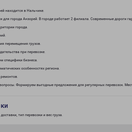
ей находится в Нальчике.
и для города Анзорей. В городе работает 2 филиала. Современные дороги г
рритории города.
ний.
ия перемещения грузов.
дательства при перевозке.
м специфики бизнеса.
иматических особенностях региона.
 ремонтов.
 вопросы. Формируем выгодные предложения для регулярных перевозок. Мест
зки
доставки, тип перевозки и вес груза.