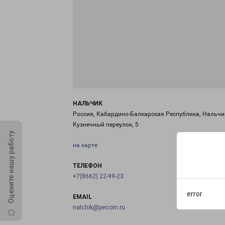
НАЛЬЧИК
Россия, Кабардино-Балкарская Республика, Нальчи
Кузнечный переулок, 5
Оцените нашу работу
на карте
ТЕЛЕФОН
+7(8662) 22-99-23
error
EMAIL
nalchik@pecom.ru