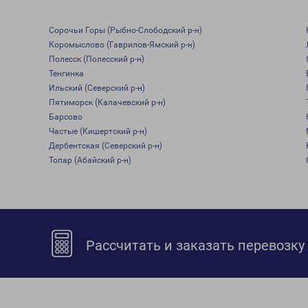
Сорочьи Горы (Рыбно-Слободский р-н)
Коромыслово (Гаврилов-Ямский р-н)
Полесск (Полесский р-н)
Тенгинка
Ильский (Северский р-н)
Пятиморск (Калачевский р-н)
Барсово
Частые (Кишертский р-н)
Дербентская (Северский р-н)
Топар (Абайский р-н)
Рассчитать и заказать перевозку