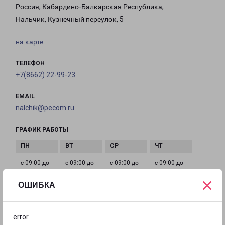
Россия, Кабардино-Балкарская Республика,
Нальчик, Кузнечный переулок, 5
на карте
ТЕЛЕФОН
+7(8662) 22-99-23
EMAIL
nalchik@pecom.ru
ГРАФИК РАБОТЫ
с 09:00 до
с 09:00 до
с 09:00 до
с 09:00 до
18:00
18:00
18:00
18:00
×
ОШИБКА
с 09:00 до
с 10:00 до
Выходной
error
18:00
16:00