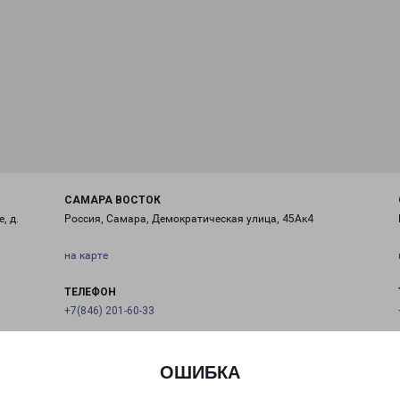
САМАРА ВОСТОК
, д.
Россия, Самара, Демократическая улица, 45Ак4
на карте
ТЕЛЕФОН
+7(846) 201-60-33
EMAIL
samara@pecom.ru
ОШИБКА