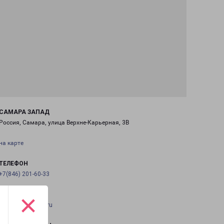
САМАРА ЗАПАД
Россия, Самара, улица Верхне-Карьерная, 3В
на карте
ТЕЛЕФОН
+7(846) 201-60-33
×
EMAIL
samara@pecom.ru