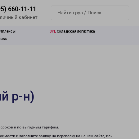
95) 660-11-11
 личный кабинет
етплейсы
3PL
Складская логистика
инов
й р-н)
м сроков и по выгодным тарифам.
тоимости и заполните заявку на перевозку на нашем сайте, или