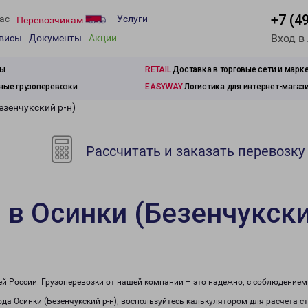
+7 (4
ас
Услуги
Перевозчикам
Вход в
рвисы
Документы
Акции
зы
RETAIL
Доставка в торговые сети и марк
ые грузоперевозки
EASYWAY
Логистика для интернет-магаз
езенчукский р-н)
Рассчитать и заказать перевозку
 в Осинки (Безенчукски
сей России. Грузоперевозки от нашей компании – это надежно, с соблюдение
рода Осинки (Безенчукский р-н), воспользуйтесь калькулятором для расчета с