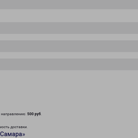
у направлению:
500 руб
.
мость доставки.
«Самара»