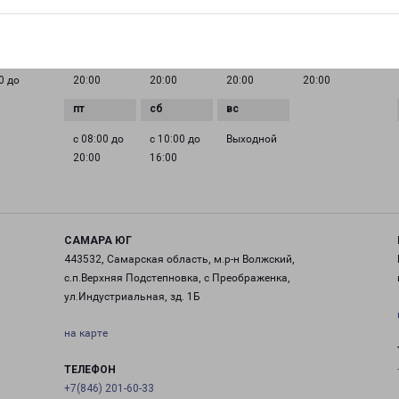
ГРАФИК РАБОТЫ
с 08:00 до
с 08:00 до
с 08:00 до
с 08:00 до
0 до
20:00
20:00
20:00
20:00
с 08:00 до
с 10:00 до
Выходной
20:00
16:00
САМАРА ЮГ
443532, Самарская область, м.р-н Волжский,
с.п.Верхняя Подстепновка, с Преображенка,
ул.Индустриальная, зд. 1Б
на карте
ТЕЛЕФОН
+7(846) 201-60-33