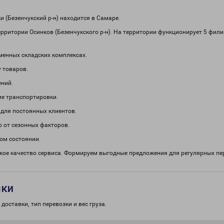
 (Безенчукский р-н) находится в Самаре.
ерритории Осинков (Безенчукского р-н). На территории функционирует 5 фи
менных складских комплексах.
 товаров.
ений.
е транспортировки.
 для постоянных клиентов.
о от сезонных факторов.
ом состоянии.
окое качество сервиса. Формируем выгодные предложения для регулярных 
зки
доставки, тип перевозки и вес груза.