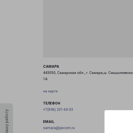
САМАРА
443050, Самарская обл., г. Самара,ш. Смышляевское
1А
на карте
ТЕЛЕФОН
+7(846) 201-60-33
Оцените нашу работу
EMAIL
samara@pecom.ru