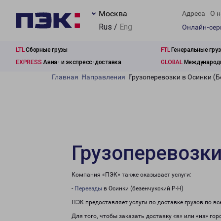
Москва
Адреса
О н
Rus /
Eng
Онлайн-се
LTL
Сборные грузы
FTL
Генеральные гру
EXPRESS
Авиа- и экспресс-доставка
GLOBAL
Международн
Главная
Направления
Грузоперевозки в Осинки (Б
Грузоперевозки
Компания «ПЭК» также оказывает услуги:
-
Переезды
в Осинки (безенчукский Р-Н)
ПЭК предоставляет услуги по доставке грузов по в
Для того, чтобы заказать доставку «в» или «из» го