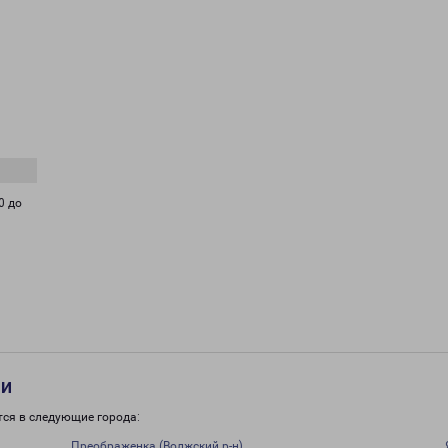
0 до
ти
тся в следующие города:
Преображенка (Волжский р-н)