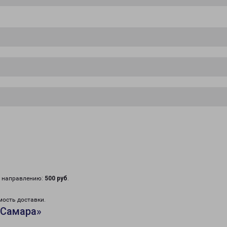
у направлению:
500 руб
.
мость доставки.
«Самара»