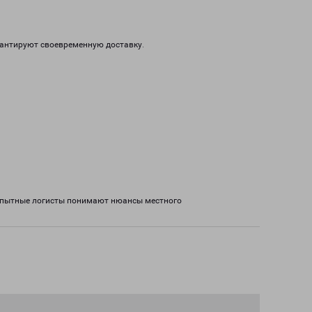
рантируют своевременную доставку.
 Опытные логисты понимают нюансы местного