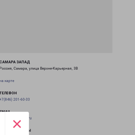
САМАРА ЗАПАД
Россия, Самара, улица Верхне-Карьерная, 3В
на карте
ТЕЛЕФОН
+7(846) 201-60-33
EMAIL
×
samara@pecom.ru
ГРАФИК РАБОТЫ