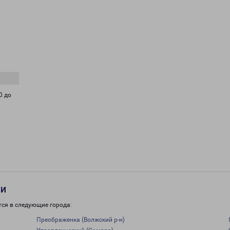
0 до
ти
тся в следующие города:
Преображенка (Волжский р-н)