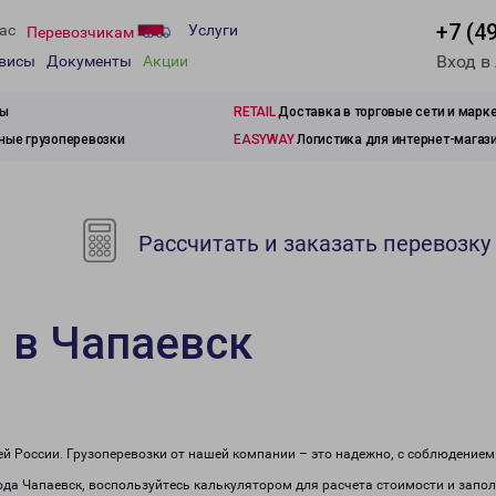
+7 (4
ас
Услуги
Перевозчикам
Вход в
рвисы
Документы
Акции
зы
RETAIL
Доставка в торговые сети и марк
ые грузоперевозки
EASYWAY
Логистика для интернет-магаз
Рассчитать и заказать перевозку
 в Чапаевск
сей России. Грузоперевозки от нашей компании – это надежно, с соблюдение
рода Чапаевск, воспользуйтесь калькулятором для расчета стоимости и запол