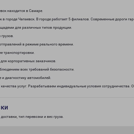
вск находится в Самаре.
 в городе Чапаевск. В городе работает 5 филиалов. Современные дороги га
щадями для различных типов продукции.
 грузов.
отправлений в режиме реального времени.
е транспортировки.
 для корпоративных заказчиков.
облюдением всех требований безопасности.
 и диагностику автомобилей.
 качества услуг. Разрабатываем индивидуальные условия сотрудничества.
зки
доставки, тип перевозки и вес груза.