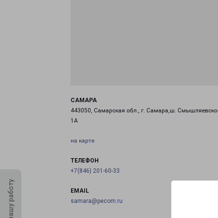
САМАРА
443050, Самарская обл., г. Самара,ш. Смышляевское
1А
на карте
ТЕЛЕФОН
+7(846) 201-60-33
Оцените нашу работу
EMAIL
samara@pecom.ru