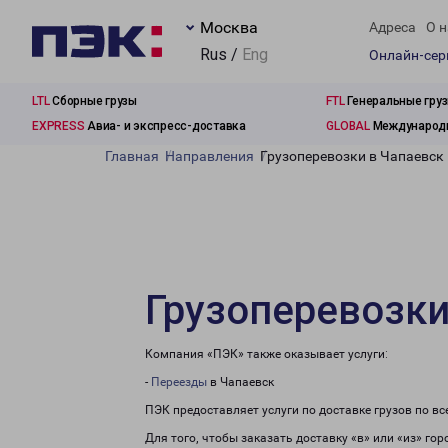
Москва
Адреса
О н
Rus /
Eng
Онлайн-се
LTL
Сборные грузы
FTL
Генеральные гру
EXPRESS
Авиа- и экспресс-доставка
GLOBAL
Международн
Главная
Направления
Грузоперевозки в Чапаевск
Грузоперевозки
Компания «ПЭК» также оказывает услуги:
-
Переезды
в Чапаевск
ПЭК предоставляет услуги по доставке грузов по в
Для того, чтобы заказать доставку «в» или «из» го