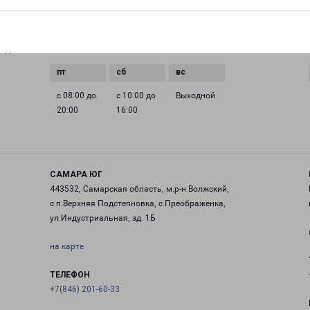
с 08:00 до
с 08:00 до
с 08:00 до
с 08:00 до
0 до
20:00
20:00
20:00
20:00
с 08:00 до
с 10:00 до
Выходной
20:00
16:00
САМАРА ЮГ
443532, Самарская область, м.р-н Волжский,
с.п.Верхняя Подстепновка, с Преображенка,
ул.Индустриальная, зд. 1Б
на карте
ТЕЛЕФОН
+7(846) 201-60-33