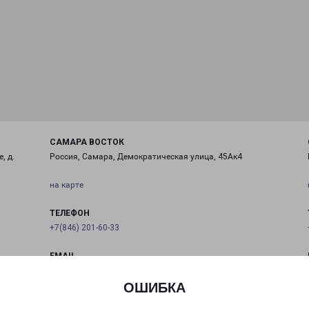
САМАРА ВОСТОК
, д.
Россия, Самара, Демократическая улица, 45Ак4
на карте
ТЕЛЕФОН
+7(846) 201-60-33
EMAIL
samara@pecom.ru
ОШИБКА
ГРАФИК РАБОТЫ