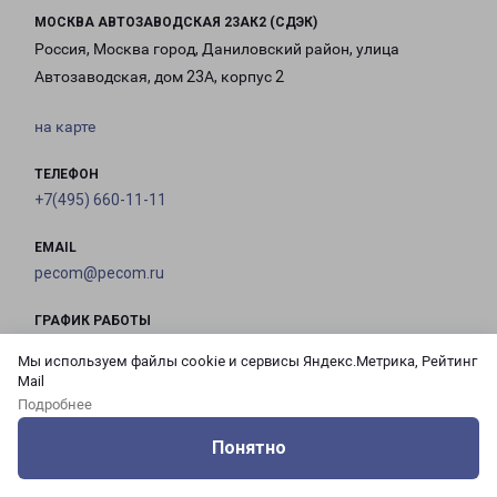
МОСКВА АВТОЗАВОДСКАЯ 23АК2 (СДЭК)
Россия, Москва город, Даниловский район, улица
Автозаводская, дом 23А, корпус 2
на карте
ТЕЛЕФОН
+7(495) 660-11-11
EMAIL
pecom@pecom.ru
ГРАФИК РАБОТЫ
Мы используем файлы cookie и сервисы Яндекс.Метрика, Рейтинг
Mail
с 10:00 до
с 10:00 до
с 10:00 до
с 10:00 до
Подробнее
21:00
21:00
21:00
21:00
Понятно
Оцените нашу работу
Услуги
Сервисы
Меню
Кабинет
Контакты
с 10:00 до
с 10:00 до
с 10:00 до