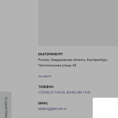
ЕКАТЕРИНБУРГ
Россия, Свердловская область, Екатеринбург,
Чистопольская улица, 6Е
на карте
ТЕЛЕФОН
+7(343) 317-93-20, 8(343) 386-19-81
Оцените нашу работу
EMAIL
ekaburg@pecom.ru