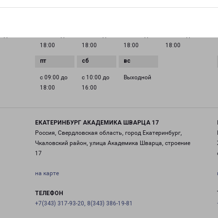
ГРАФИК РАБОТЫ
0 до
с 09:00 до
с 09:00 до
с 09:00 до
с 09:00 до
18:00
18:00
18:00
18:00
с 09:00 до
с 10:00 до
Выходной
18:00
16:00
ЕКАТЕРИНБУРГ АКАДЕМИКА ШВАРЦА 17
Россия, Свердловская область, город Екатеринбург,
Чкаловский район, улица Академика Шварца, строение
17
на карте
ТЕЛЕФОН
+7(343) 317-93-20, 8(343) 386-19-81