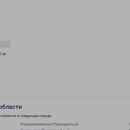
0 до
 области
ствляется в следующие города:
Новоалексеевское (Первоуральск)