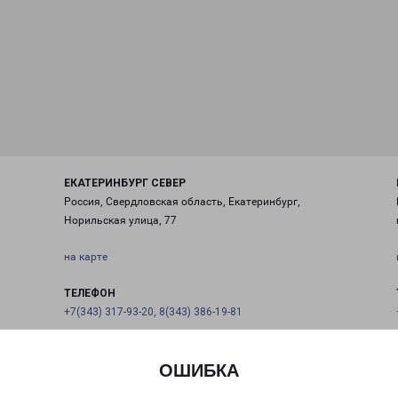
ЕКАТЕРИНБУРГ СЕВЕР
Россия, Свердловская область, Екатеринбург,
Норильская улица, 77
на карте
ТЕЛЕФОН
+7(343) 317-93-20, 8(343) 386-19-81
EMAIL
ekaburg@pecom.ru
ОШИБКА