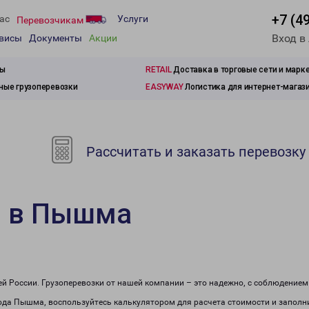
+7 (4
ас
Услуги
Перевозчикам
Вход в
рвисы
Документы
Акции
зы
RETAIL
Доставка в торговые сети и марк
ые грузоперевозки
EASYWAY
Логистика для интернет-магаз
Рассчитать и заказать перевозку
и в Пышма
сей России. Грузоперевозки от нашей компании – это надежно, с соблюдение
рода Пышма, воспользуйтесь калькулятором для расчета стоимости и заполни