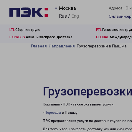
Москва
Адреса
О н
Rus /
Eng
Онлайн-се
LTL
Сборные грузы
FTL
Генеральные гру
EXPRESS
Авиа- и экспресс-доставка
GLOBAL
Международн
Главная
Направления
Грузоперевозки в Пышма
Грузоперевозк
Компания «ПЭК» также оказывает услуги:
-
Переезды
в Пышму
ПЭК предоставляет услуги по доставке грузов по в
Для того, чтобы заказать доставку «в» или «из» го