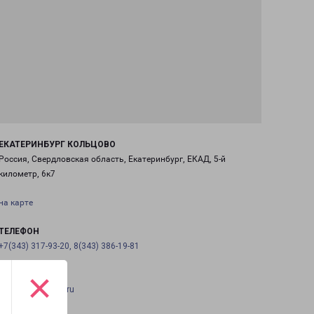
ЕКАТЕРИНБУРГ КОЛЬЦОВО
Россия, Свердловская область, Екатеринбург, ЕКАД, 5-й
километр, 6к7
на карте
ТЕЛЕФОН
+7(343) 317-93-20, 8(343) 386-19-81
×
EMAIL
ekaburg@pecom.ru