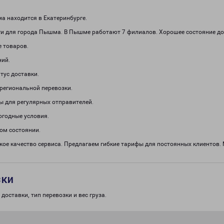
 находится в Екатеринбурге.
и для города Пышма. В Пышме работают 7 филиалов. Хорошее состояние дор
е товаров.
ний.
тус доставки.
региональной перевозки.
ы для регулярных отправителей.
огодные условия.
ом состоянии.
ое качество сервиса. Предлагаем гибкие тарифы для постоянных клиентов. 
зки
доставки, тип перевозки и вес груза.