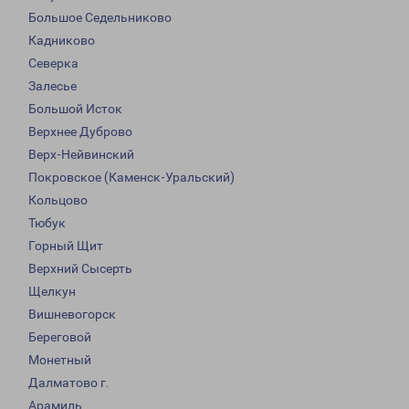
Большое Седельниково
Кадниково
Северка
Залесье
Большой Исток
Верхнее Дуброво
Верх-Нейвинский
Покровское (Каменск-Уральский)
Кольцово
Тюбук
Горный Щит
Верхний Сысерть
Щелкун
Вишневогорск
Береговой
Монетный
Далматово г.
Арамиль