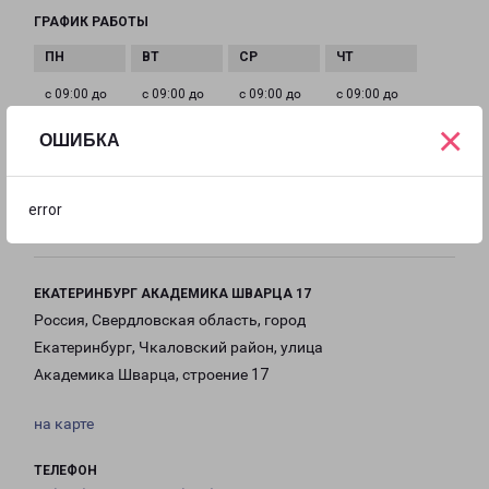
ГРАФИК РАБОТЫ
с 09:00 до
с 09:00 до
с 09:00 до
с 09:00 до
19:00
19:00
19:00
19:00
×
ОШИБКА
с 09:00 до
с 10:00 до
Выходной
error
19:00
16:00
ЕКАТЕРИНБУРГ АКАДЕМИКА ШВАРЦА 17
Россия, Свердловская область, город
Екатеринбург, Чкаловский район, улица
Академика Шварца, строение 17
на карте
ТЕЛЕФОН