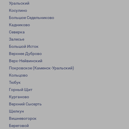
Уральский
Косулино
Большое Седельниково
Кадниково
Северка
Залесье
Большой Исток
Верхнее Дуброво
Верх-Нейвинский
Покровское (Каменск-Уральский)
Кольцово
Тюбук
Горный Щит
Курганово
Верхний Сысерть
Щелкун
Вишневогорск
Береговой