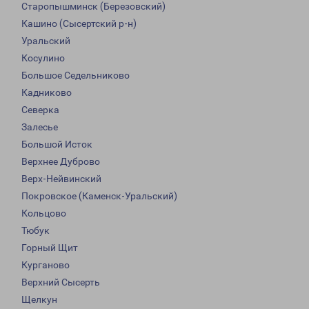
Старопышминск (Березовский)
Кашино (Сысертский р-н)
Уральский
Косулино
Большое Седельниково
Кадниково
Северка
Залесье
Большой Исток
Верхнее Дуброво
Верх-Нейвинский
Покровское (Каменск-Уральский)
Кольцово
Тюбук
Горный Щит
Курганово
Верхний Сысерть
Щелкун