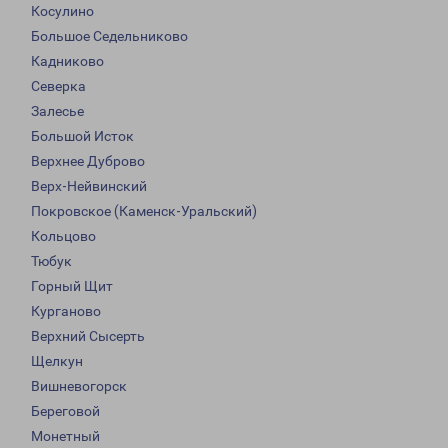
Косулино
Большое Седельниково
Кадниково
Северка
Залесье
Большой Исток
Верхнее Дуброво
Верх-Нейвинский
Покровское (Каменск-Уральский)
Кольцово
Тюбук
Горный Щит
Курганово
Верхний Сысерть
Щелкун
Вишневогорск
Береговой
Монетный