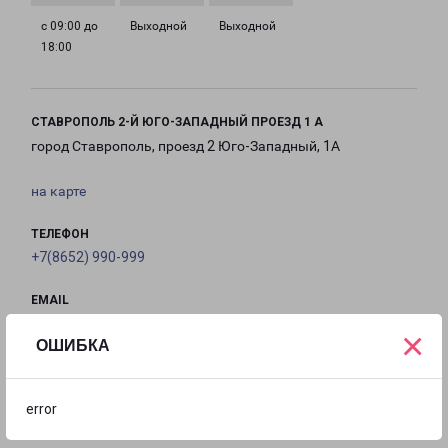
с 09:00 до
Выходной
Выходной
18:00
СТАВРОПОЛЬ 2-Й ЮГО-ЗАПАДНЫЙ ПРОЕЗД 1 А
город Ставрополь, проезд 2 Юго-Западный, 1А
на карте
ТЕЛЕФОН
+7(8652) 990-999
EMAIL
stavropol@pecom.ru
×
ОШИБКА
ГРАФИК РАБОТЫ
error
с 09:00 до
с 09:00 до
с 09:00 до
с 09:00 до