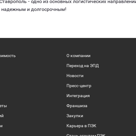
таврополь - одно из основных логистических направлени
, надежным и долгосрочным!
оимость
О компании
Переход на ЭПД
Новости
Пресс-центр
Интеграция
веты
Франшиза
ий
Закупки
ом
Карьера в ПЭК
Стань агентом ПЭК