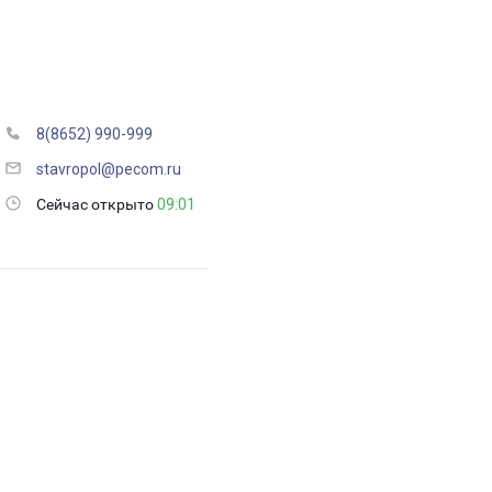
8(8652) 990-999
stavropol@pecom.ru
Сейчас открыто
09:01