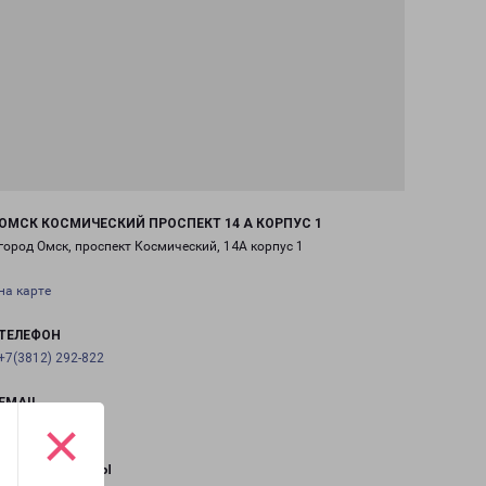
ОМСК КОСМИЧЕСКИЙ ПРОСПЕКТ 14 А КОРПУС 1
город Омск, проспект Космический, 14А корпус 1
на карте
ТЕЛЕФОН
+7(3812) 292-822
EMAIL
×
omsk@pecom.ru
ГРАФИК РАБОТЫ