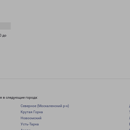
0 до
я в следующие города:
Северное (Москаленский р-н)
Крутая Горка
Новоомский
Усть-Тарка