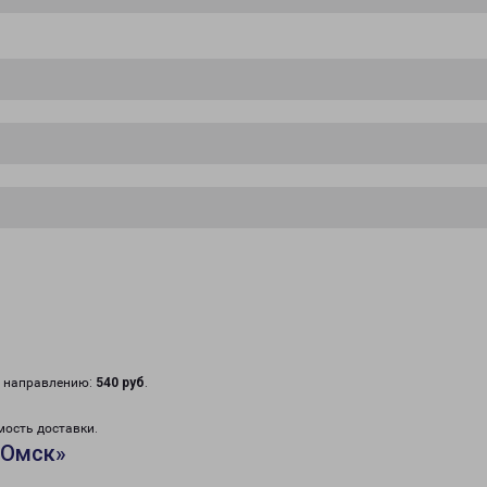
у направлению:
540 руб
.
мость доставки.
«Омск»