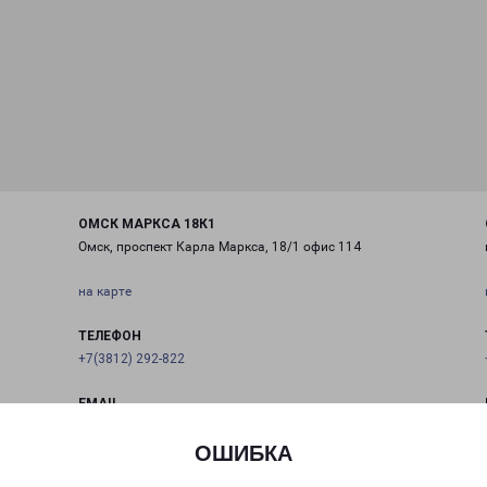
ОМСК МАРКСА 18К1
Омск, проспект Карла Маркса, 18/1 офис 114
на карте
ТЕЛЕФОН
+7(3812) 292-822
EMAIL
omsk@pecom.ru
ОШИБКА
ГРАФИК РАБОТЫ