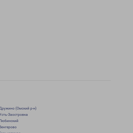
Дружино (Омский р-н)
Усть-Заостровка
Любинский
Венгерово