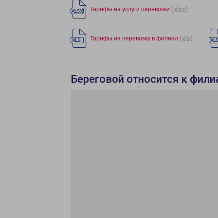
(xlsx)
Тарифы на услуги перевозки
(xls)
Тарифы на перевозку в филиал
Береговой относится к фили