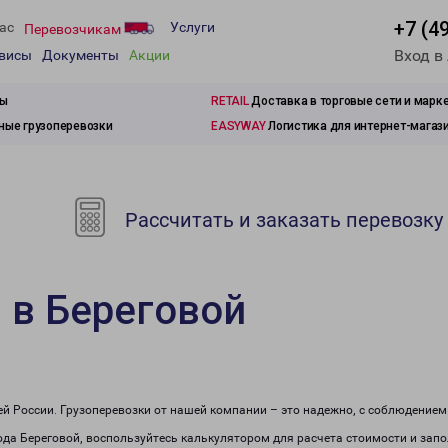
+7 (4
ас
Услуги
Перевозчикам
Вход в
рвисы
Документы
Акции
зы
RETAIL
Доставка в торговые сети и марк
ые грузоперевозки
EASYWAY
Логистика для интернет-магаз
й
Рассчитать и заказать перевозку
 в Береговой
сей России. Грузоперевозки от нашей компании – это надежно, с соблюдение
рода Береговой, воспользуйтесь калькулятором для расчета стоимости и запо