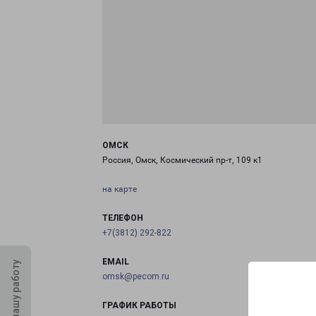
ОМСК
Россия, Омск, Космический пр-т, 109 к1
на карте
ТЕЛЕФОН
+7(3812) 292-822
EMAIL
Оцените нашу работу
omsk@pecom.ru
ГРАФИК РАБОТЫ