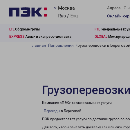
Москва
Адреса
О н
Rus /
Eng
Онлайн-се
LTL
Сборные грузы
FTL
Генеральные гру
EXPRESS
Авиа- и экспресс-доставка
GLOBAL
Международн
Главная
Направления
Грузоперевозки в Берегово
Грузоперевозки
Компания «ПЭК» также оказывает услуги:
-
Переезды
в Береговой
ПЭК предоставляет услуги по доставке грузов по в
Для того, чтобы заказать доставку «в» или «из» го