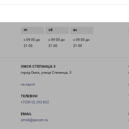
0 до
с 09:00 до
с 09:00 до
с 09:00 до
с 09:00 до
21:00
21:00
21:00
21:00
с 09:00 до
с 09:00 до
с 09:00 до
21:00
21:00
21:00
ОМСК СТЕПАНЦА 3
город Омск, улица Степанца, 3
на карте
ТЕЛЕФОН
+7(3812) 292-822
EMAIL
omsk@pecom.ru