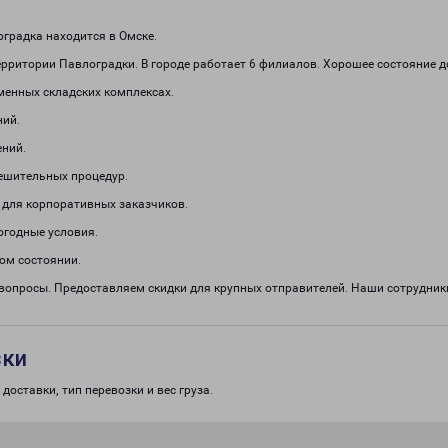
градка находится в Омске.
рритории Павлоградки. В городе работает 6 филиалов. Хорошее состояние д
менных складских комплексах.
ний.
ений.
решительных процедур.
 для корпоративных заказчиков.
огодные условия.
ом состоянии.
 вопросы. Предоставляем скидки для крупных отправителей. Наши сотрудни
зки
доставки, тип перевозки и вес груза.