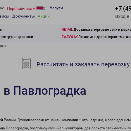
+7 (4
ас
Услуги
Перевозчикам
Вход в
рвисы
Документы
Акции
зы
RETAIL
Доставка в торговые сети и марк
ые грузоперевозки
EASYWAY
Логистика для интернет-магаз
дка
Рассчитать и заказать перевозку
 в Павлоградка
сей России. Грузоперевозки от нашей компании – это надежно, с соблюдение
рода Павлоградка, воспользуйтесь калькулятором для расчета стоимости и за