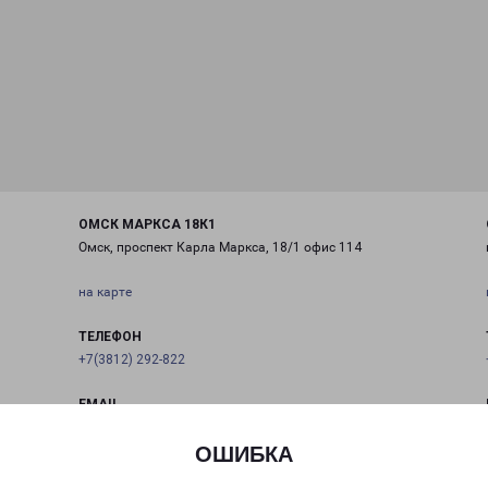
ОМСК МАРКСА 18К1
Омск, проспект Карла Маркса, 18/1 офис 114
на карте
ТЕЛЕФОН
+7(3812) 292-822
EMAIL
omsk@pecom.ru
ОШИБКА
ГРАФИК РАБОТЫ