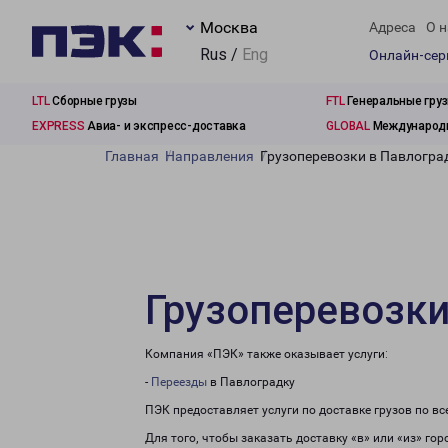
Москва
Адреса
О н
Rus /
Eng
Онлайн-се
LTL
Сборные грузы
FTL
Генеральные гру
EXPRESS
Авиа- и экспресс-доставка
GLOBAL
Международн
Главная
Направления
Грузоперевозки в Павлогра
Грузоперевозки
Компания «ПЭК» также оказывает услуги:
-
Переезды
в Павлоградку
ПЭК предоставляет услуги по доставке грузов по в
Для того, чтобы заказать доставку «в» или «из» го