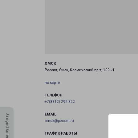
ОМСК
Россия, Омск, Космический пр-т, 109 к1
на карте
ТЕЛЕФОН
+7(3812) 292-822
EMAIL
Оцените нашу работу
omsk@pecom.ru
ГРАФИК РАБОТЫ