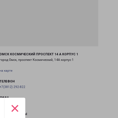
ОМСК КОСМИЧЕСКИЙ ПРОСПЕКТ 14 А КОРПУС 1
город Омск, проспект Космический, 14А корпус 1
на карте
ТЕЛЕФОН
+7(3812) 292-822
EMAIL
×
omsk@pecom.ru
ГРАФИК РАБОТЫ