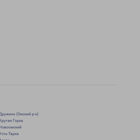
Дружино (Омский р-н)
Крутая Горка
Новоомский
Усть-Тарка