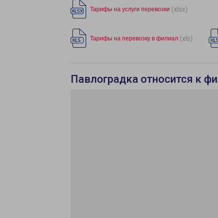
(xlsx)
Тарифы на услуги перевозки
(xls)
Тарифы на перевозку в филиал
Павлоградка относится к ф