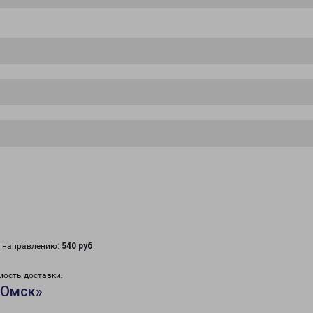
у направлению:
540 руб
.
мость доставки.
«Омск»