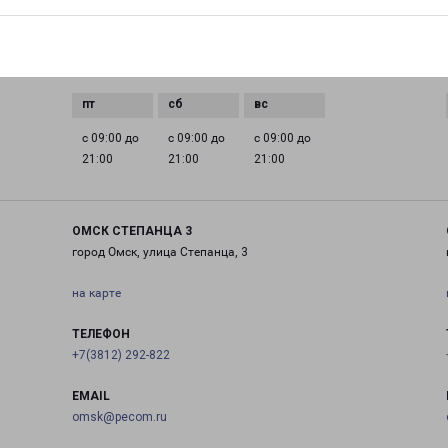
0 до
с 09:00 до
с 09:00 до
с 09:00 до
с 09:00 до
21:00
21:00
21:00
21:00
с 09:00 до
с 09:00 до
с 09:00 до
21:00
21:00
21:00
ОМСК СТЕПАНЦА 3
город Омск, улица Степанца, 3
на карте
ТЕЛЕФОН
+7(3812) 292-822
EMAIL
omsk@pecom.ru