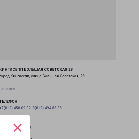
КИНГИСЕПП БОЛЬШАЯ СОВЕТСКАЯ 28
город Кингисепп, улица Большая Советская, 28
на карте
ТЕЛЕФОН
+7(812) 458-09-02, 8(812) 494-88-88
×
EMAIL
pecom@pecom.ru