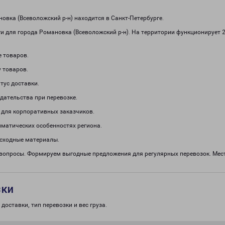
вка (Всеволожский р-н) находится в Санкт-Петербурге.
и для города Романовка (Всеволожский р-н). На территории функционирует
е товаров.
 товаров.
тус доставки.
дательства при перевозке.
 для корпоративных заказчиков.
иматических особенностях региона.
асходные материалы.
 вопросы. Формируем выгодные предложения для регулярных перевозок. Мест
зки
доставки, тип перевозки и вес груза.