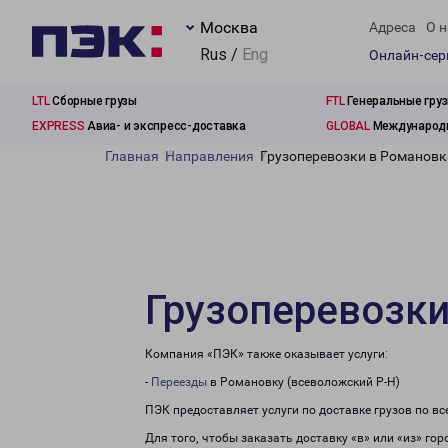
Москва
Адреса
О н
Rus /
Eng
Онлайн-се
LTL
Сборные грузы
FTL
Генеральные гру
EXPRESS
Авиа- и экспресс-доставка
GLOBAL
Международн
Главная
Направления
Грузоперевозки в Романовк
Грузоперевозки
Компания «ПЭК» также оказывает услуги:
-
Переезды
в Романовку (всеволожский Р-Н)
ПЭК предоставляет услуги по доставке грузов по в
Для того, чтобы заказать доставку «в» или «из» го