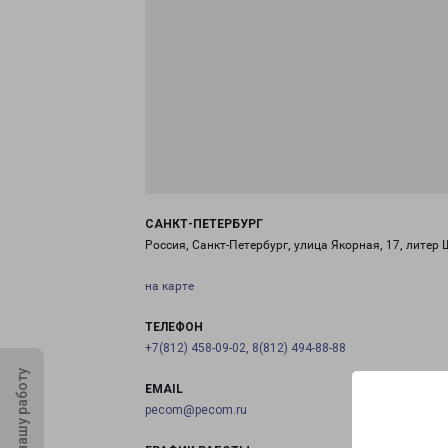
САНКТ-ПЕТЕРБУРГ
Россия, Санкт-Петербург, улица Якорная, 17, литер 
на карте
ТЕЛЕФОН
+7(812) 458-09-02, 8(812) 494-88-88
Оцените нашу работу
EMAIL
pecom@pecom.ru