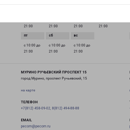
ГРАФИК РАБОТЫ
0 до
с 10:00 до
с 10:00 до
с 10:00 до
с 10:00 до
21:00
21:00
21:00
21:00
с 10:00 до
с 10:00 до
с 10:00 до
21:00
21:00
21:00
МУРИНО РУЧЬЕВСКИЙ ПРОСПЕКТ 15
город Мурино, проспект Ручьевский, 15
на карте
ТЕЛЕФОН
+7(812) 458-09-02, 8(812) 494-88-88
EMAIL
pecom@pecom.ru