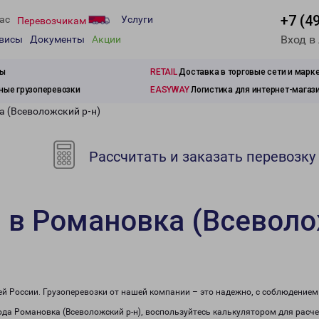
+7 (4
ас
Услуги
Перевозчикам
Вход в
рвисы
Документы
Акции
зы
RETAIL
Доставка в торговые сети и марк
ые грузоперевозки
EASYWAY
Логистика для интернет-магаз
а (Всеволожский р-н)
Рассчитать и заказать перевозку
 в Романовка (Всеволо
сей России. Грузоперевозки от нашей компании – это надежно, с соблюдение
рода Романовка (Всеволожский р-н), воспользуйтесь калькулятором для расче