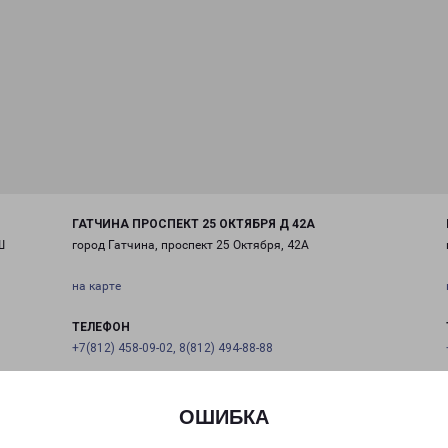
ГАТЧИНА ПРОСПЕКТ 25 ОКТЯБРЯ Д 42А
Ш
город Гатчина, проспект 25 Октября, 42А
на карте
ТЕЛЕФОН
+7(812) 458-09-02, 8(812) 494-88-88
EMAIL
pecom@pecom.ru
ОШИБКА