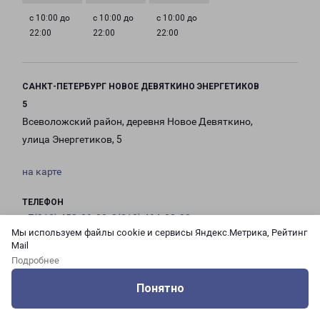
с 10:00 до
с 10:00 до
с 10:00 до
22:00
22:00
22:00
САНКТ-ПЕТЕРБУРГ НОВОЕ ДЕВЯТКИНО ЭНЕРГЕТИКОВ
5
Всеволожский район, деревня Новое Девяткино,
улица Энергетиков, 5
на карте
ТЕЛЕФОН
+7(812) 458-09-02, 8(812) 494-88-88
Мы используем файлы cookie и сервисы Яндекс.Метрика, Рейтинг
Mail
EMAIL
Подробнее
pecom@pecom.ru
Понятно
ГРАФИК РАБОТЫ
Оцените нашу работу
Услуги
Сервисы
Меню
Кабинет
Контакты