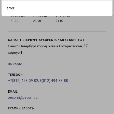
error
с 10:00 до
с 10:00 до
с 10:00 до
21:00
21:00
21:00
САНКТ-ПЕТЕРБУРГ БУХАРЕСТСКАЯ 67 КОРПУС 1
Санкт-Петербург город, улица Бухарестская, 67
корпус 1
на карте
ТЕЛЕФОН
+7(812) 458-09-02, 8(812) 494-88-88
EMAIL
pecom@pecom.ru
ГРАФИК РАБОТЫ