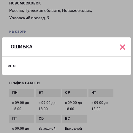
НОВОМОСКОВСК
Россия, Тульская область, Новомосковск,
Узловский проезд, 3
на карте
×
ТЕЛЕФОН
ОШИБКА
+7(48762) 7-05-68
EMAIL
error
novomoskovsk-fr@pecom.ru
ГРАФИК РАБОТЫ
с 09:00 до
с 09:00 до
с 09:00 до
с 09:00 до
18:00
18:00
18:00
18:00
с 09:00 до
Выходной
Выходной