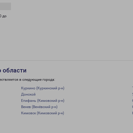
0 до
о области
ествляется в следующие города:
Куркино (Куркинский р-н)
Донской
Епифань (Кимовский р-н)
Венев (Венёвский р-н)
Кимовск (Кимовский р-н)