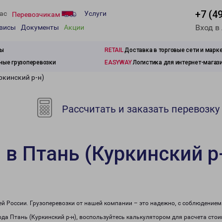
+7 (4
ас
Услуги
Перевозчикам
Вход в
рвисы
Документы
Акции
зы
RETAIL
Доставка в торговые сети и марк
ые грузоперевозки
EASYWAY
Логистика для интернет-магаз
ркинский р-н)
Рассчитать и заказать перевозку
 в Птань (Куркинский р
сей России. Грузоперевозки от нашей компании – это надежно, с соблюдение
рода Птань (Куркинский р-н), воспользуйтесь калькулятором для расчета стои