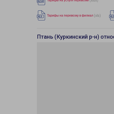
(xlsx)
Тарифы на услуги перевозки
(xls)
Тарифы на перевозку в филиал
Птань (Куркинский р-н) отн