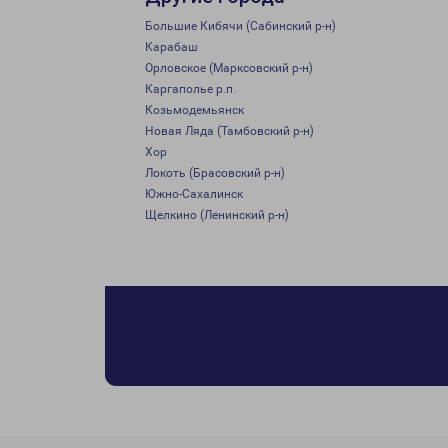
Большие Кибячи (Сабинский р-н)
Карабаш
Орловское (Марксовский р-н)
Каргаполье р.п.
Козьмодемьянск
Новая Ляда (Тамбовский р-н)
Хор
Локоть (Брасовский р-н)
Южно-Сахалинск
Щелкино (Ленинский р-н)