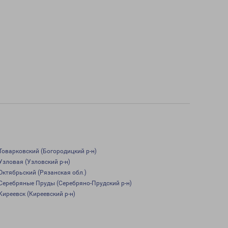
Товарковский (Богородицкий р-н)
Узловая (Узловский р-н)
Октябрьский (Рязанская обл.)
Серебряные Пруды (Серебряно-Прудский р-н)
Киреевск (Киреевский р-н)