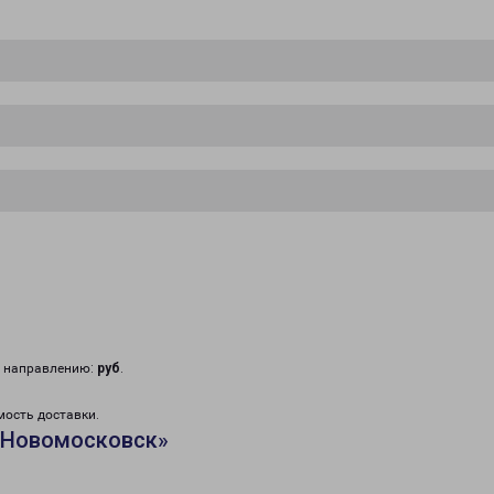
у направлению:
руб
.
мость доставки.
«Новомосковск»