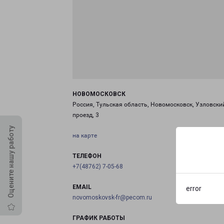
НОВОМОСКОВСК
Россия, Тульская область, Новомосковск, Узловски
проезд, 3
Оцените нашу работу
на карте
ТЕЛЕФОН
+7(48762) 7-05-68
EMAIL
error
novomoskovsk-fr@pecom.ru
ГРАФИК РАБОТЫ