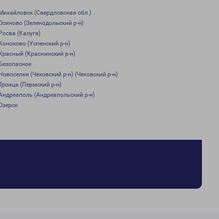
Михайловск (Свердловская обл.)
Осиново (Зеленодольский р-н)
Росва (Калуга)
Коноково (Успенский р-н)
Красный (Краснинский р-н)
Безопасное
Новоселки (Чеховский р-н) (Чеховский р-н)
Троица (Пермский р-н)
Андреаполь (Андреапольский р-н)
Озерск