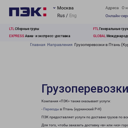
Москва
Адреса
О н
Rus /
Eng
Онлайн-се
LTL
Сборные грузы
FTL
Генеральные гру
EXPRESS
Авиа- и экспресс-доставка
GLOBAL
Международн
Главная
Направления
Грузоперевозки в Птань (Ку
Грузоперевозки
Компания «ПЭК» также оказывает услуги:
-
Переезды
в Птань (куркинский Р-Н)
ПЭК предоставляет услуги по доставке грузов по в
Для того, чтобы заказать доставку «в» или «из» го