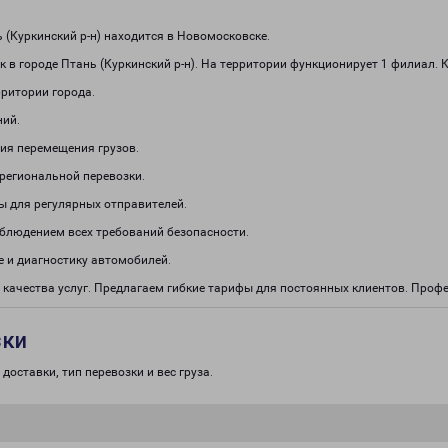
(Куркинский р-н) находится в Новомосковске.
 в городе Птань (Куркинский р-н). На территории функционирует 1 филиал. 
рритории города.
ний.
ия перемещения грузов.
региональной перевозки.
ы для регулярных отправителей.
облюдением всех требований безопасности.
 и диагностику автомобилей.
 качества услуг. Предлагаем гибкие тарифы для постоянных клиентов. Про
зки
доставки, тип перевозки и вес груза.