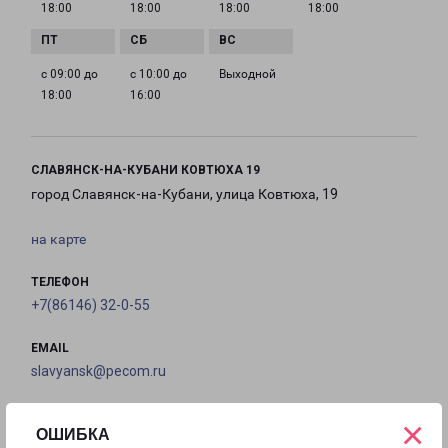
18:00
18:00
18:00
18:00
с 09:00 до
с 10:00 до
Выходной
18:00
16:00
СЛАВЯНСК-НА-КУБАНИ КОВТЮХА 19
город Славянск-на-Кубани, улица Ковтюха, 19
на карте
ТЕЛЕФОН
+7(86146) 32-0-55
EMAIL
slavyansk@pecom.ru
ГРАФИК РАБОТЫ
×
ОШИБКА