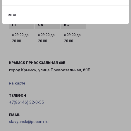
с 09:00 до
с 09:00 до
с 09:00 до
с 09:00 до
error
20:00
20:00
20:00
20:00
с 09:00 до
с 09:00 до
с 09:00 до
20:00
20:00
20:00
КРЫМСК ПРИВОКЗАЛЬНАЯ 60Б
город Крымск, улица Привокзальная, 60Б
на карте
ТЕЛЕФОН
+7(86146) 32-0-55
EMAIL
slavyansk@pecom.ru