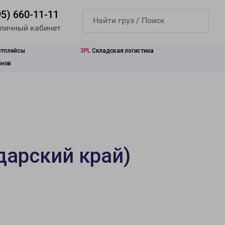
95) 660-11-11
 личный кабинет
етплейсы
3PL
Складская логистика
инов
дарский край)