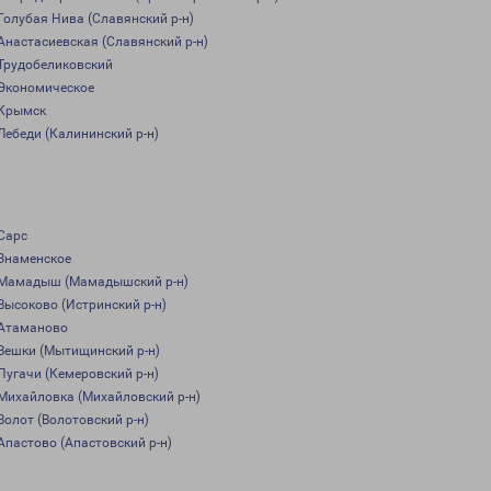
Голубая Нива (Славянский р-н)
Анастасиевская (Славянский р-н)
Трудобеликовский
Экономическое
Крымск
Лебеди (Калининский р-н)
Сарс
Знаменское
Мамадыш (Мамадышский р-н)
Высоково (Истринский р-н)
Атаманово
Вешки (Мытищинский р-н)
Пугачи (Кемеровский р-н)
Михайловка (Михайловский р-н)
Волот (Волотовский р-н)
Апастово (Апастовский р-н)