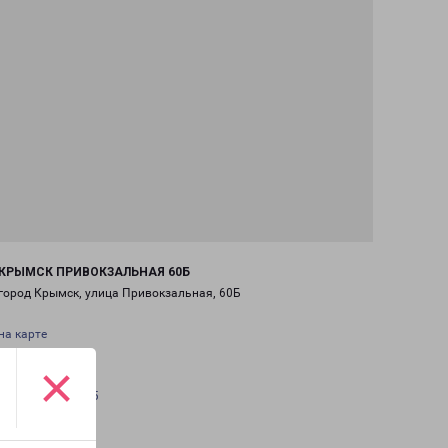
КРЫМСК ПРИВОКЗАЛЬНАЯ 60Б
город Крымск, улица Привокзальная, 60Б
на карте
×
ТЕЛЕФОН
+7(86146) 32-0-55
EMAIL