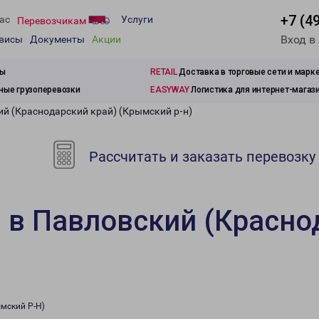
+7 (4
ас
Услуги
Перевозчикам
Вход в
рвисы
Документы
Акции
зы
RETAIL
Доставка в торговые сети и марк
ые грузоперевозки
EASYWAY
Логистика для интернет-магаз
ий (Краснодарский край) (Крымский р-н)
Рассчитать и заказать перевозку
 в Павловский (Красно
мский Р-Н)