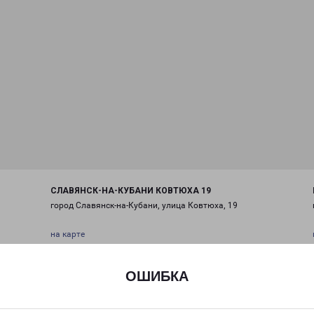
СЛАВЯНСК-НА-КУБАНИ КОВТЮХА 19
город Славянск-на-Кубани, улица Ковтюха, 19
на карте
ТЕЛЕФОН
ОШИБКА
+7(86146) 32-0-55
EMAIL