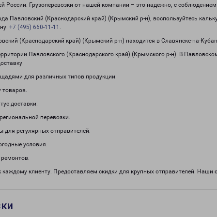
сей России. Грузоперевозки от нашей компании – это надежно, с соблюдение
рода Павловский (Краснодарский край) (Крымский р-н), воспользуйтесь каль
ону:
+7 (495) 660-11-11
.
ский (Краснодарский край) (Крымский р-н) находится в Славянске-на-Кубан
рритории Павловского (Краснодарского край) (Крымского р-н). В Павловско
оставку.
щадями для различных типов продукции.
 товаров.
тус доставки.
региональной перевозки.
ы для регулярных отправителей.
огодные условия.
 ремонтов.
 каждому клиенту. Предоставляем скидки для крупных отправителей. Наши
зки