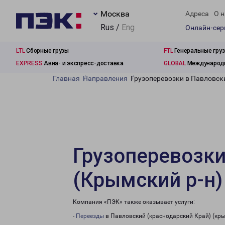
Москва
Адреса
О н
Rus /
Eng
Онлайн-се
LTL
Сборные грузы
FTL
Генеральные гру
EXPRESS
Авиа- и экспресс-доставка
GLOBAL
Международн
Главная
Направления
Грузоперевозки в Павловск
Грузоперевозки
(Крымский р-н)
Компания «ПЭК» также оказывает услуги:
-
Переезды
в Павловский (краснодарский Край) (кры