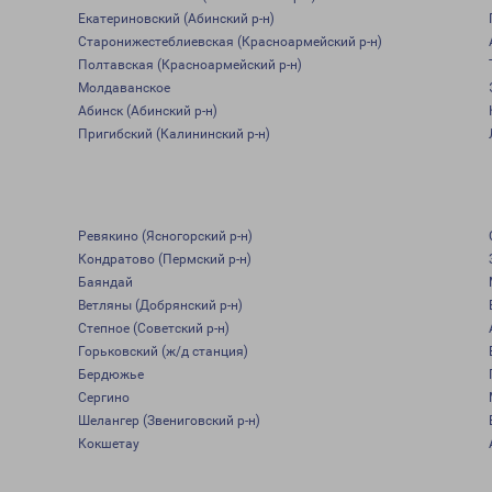
Екатериновский (Абинский р-н)
Старонижестеблиевская (Красноармейский р-н)
Полтавская (Красноармейский р-н)
Молдаванское
Абинск (Абинский р-н)
Пригибский (Калининский р-н)
Ревякино (Ясногорский р-н)
Кондратово (Пермский р-н)
Баяндай
Ветляны (Добрянский р-н)
Степное (Советский р-н)
Горьковский (ж/д станция)
Бердюжье
Сергино
Шелангер (Звениговский р-н)
Кокшетау