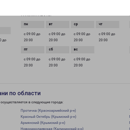
slavyansk@pecom.ru
ГРАФИК РАБОТЫ
с 09:00 до
с 09:00 до
с 09:00 до
с 09:00 до
0 до
20:00
20:00
20:00
20:00
с 09:00 до
с 09:00 до
с 09:00 до
20:00
20:00
20:00
ани по области
 осуществляется в следующие города:
Протичка (Красноармейский р-н)
Красный Октябрь (Крымский р-н)
Армянский (Крымский р-н)
Новониколаевская (Калининский р-н)