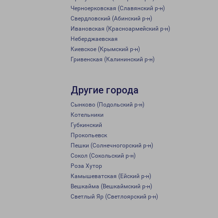
Черноерковская (Славянский р-н)
Свердловский (Абинский р-н)
Ивановская (Красноармейский р-н)
Неберджаевская
Киевское (Крымский р-н)
Гривенская (Калининский р-н)
Другие города
Сынково (Подольский р-н)
Котельники
Губкинский
Прокопьевск
Пешки (Солнечногорский р-н)
Сокол (Сокольский р-н)
Роза Хутор
Камышеватская (Ейский р-н)
Вешкайма (Вешкаймский р-н)
Светлый Яр (Светлоярский р-н)