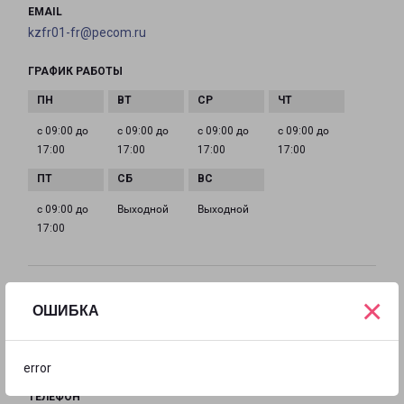
EMAIL
kzfr01-fr@pecom.ru
ГРАФИК РАБОТЫ
с 09:00 до
с 09:00 до
с 09:00 до
с 09:00 до
17:00
17:00
17:00
17:00
с 09:00 до
Выходной
Выходной
17:00
КАЗАНЬ БАКИ УРМАНЧЕ 8
×
ОШИБКА
город Казань, улица Баки Урманче, 8
на карте
error
ТЕЛЕФОН