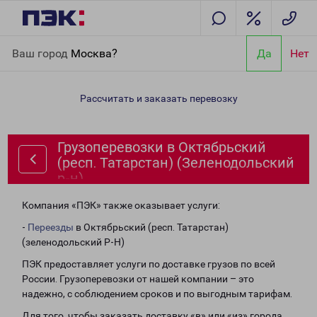
Главная
Направления
Грузоперевозки в Октябрьский (респ.
Ваш город
Москва?
Да
Нет
Татарстан) (Зеленодольский р-н)
Рассчитать и заказать перевозку
Грузоперевозки в Октябрьский
(респ. Татарстан) (Зеленодольский
р-н)
Компания «ПЭК» также оказывает услуги:
-
Переезды
в Октябрьский (респ. Татарстан)
(зеленодольский Р-Н)
ПЭК предоставляет услуги по доставке грузов по всей
России. Грузоперевозки от нашей компании – это
надежно, с соблюдением сроков и по выгодным тарифам.
Для того, чтобы заказать доставку «в» или «из» города