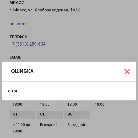
МИАСС
г. Миасс, ул. Хлебозаводская, 1А/2
на карте
ТЕЛЕФОН
+7 (3513) 289-604
EMAIL
miass-fr@pecom.ru
×
ОШИБКА
ГРАФИК РАБОТЫ
error
с 09:00 до
с 09:00 до
с 09:00 до
с 09:00 до
18:00
18:00
18:00
18:00
с 09:00 до
Выходной
Выходной
18:00