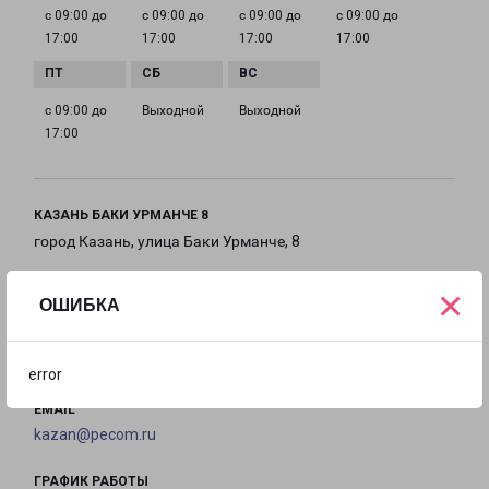
с 09:00 до
с 09:00 до
с 09:00 до
с 09:00 до
17:00
17:00
17:00
17:00
с 09:00 до
Выходной
Выходной
17:00
КАЗАНЬ БАКИ УРМАНЧЕ 8
город Казань, улица Баки Урманче, 8
×
на карте
ОШИБКА
ТЕЛЕФОН
+7(843) 211-12-12
error
EMAIL
kazan@pecom.ru
ГРАФИК РАБОТЫ