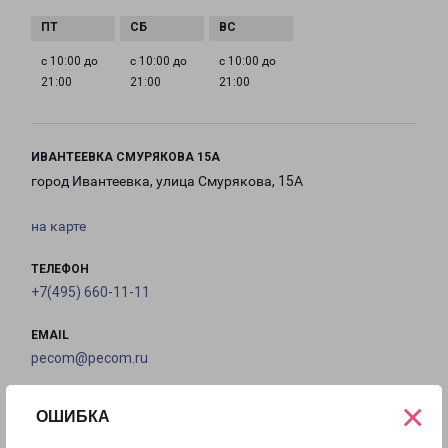
с 10:00 до
с 10:00 до
с 10:00 до
21:00
21:00
21:00
ИВАНТЕЕВКА СМУРЯКОВА 15А
город Ивантеевка, улица Смурякова, 15А
на карте
ТЕЛЕФОН
+7(495) 660-11-11
EMAIL
pecom@pecom.ru
ГРАФИК РАБОТЫ
×
ОШИБКА