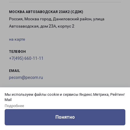
МОСКВА АВТОЗАВОДСКАЯ 23АК2 (СДЭК)
Россия, Москва город, Даниловский район, улица
Автозаводская, дом 23А, корпус 2
на карте
ТЕЛЕФОН
+7(495) 660-11-11
EMAIL
pecom@pecom.ru
ГРАФИК РАБОТЫ
Мы используем файлы cookie и сервисы Яндекс.Метрика, Рейтинг
Mail
Подробнее
с 10:00 до
с 10:00 до
с 10:00 до
с 10:00 до
21:00
21:00
21:00
21:00
Понятно
Оцените нашу работу
Услуги
Сервисы
Меню
Кабинет
Контакты