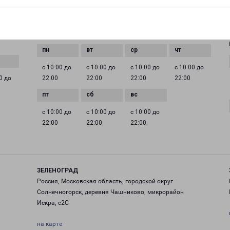
EMAIL
pecom@pecom.ru
ГРАФИК РАБОТЫ
с 10:00 до
с 10:00 до
с 10:00 до
с 10:00 до
0 до
22:00
22:00
22:00
22:00
с 10:00 до
с 10:00 до
с 10:00 до
22:00
22:00
22:00
ЗЕЛЕНОГРАД
Россия, Московская область, городской округ
Солнечногорск, деревня Чашниково, микрорайон
Искра, с2С
на карте