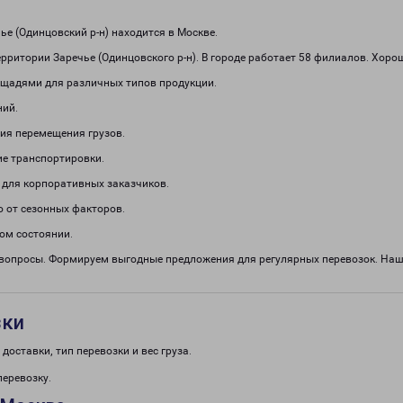
е (Одинцовский р-н) находится в Москве.
рритории Заречье (Одинцовского р-н). В городе работает 58 филиалов. Хоро
щадями для различных типов продукции.
ний.
ия перемещения грузов.
е транспортировки.
 для корпоративных заказчиков.
о от сезонных факторов.
ом состоянии.
 вопросы. Формируем выгодные предложения для регулярных перевозок. На
зки
доставки, тип перевозки и вес груза.
перевозку.