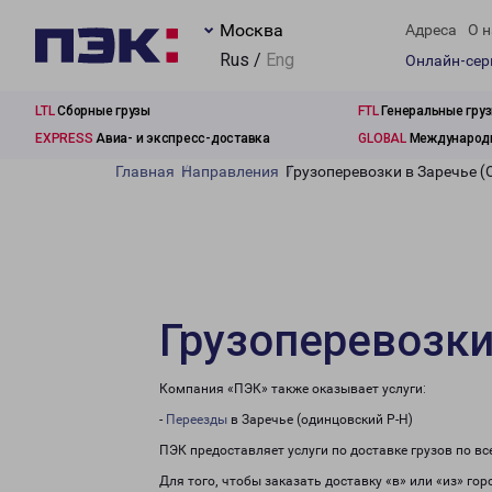
Москва
Адреса
О н
Rus /
Eng
Онлайн-се
LTL
Сборные грузы
FTL
Генеральные гру
EXPRESS
Авиа- и экспресс-доставка
GLOBAL
Международн
Главная
Направления
Грузоперевозки в Заречье (
Грузоперевозки
Компания «ПЭК» также оказывает услуги:
-
Переезды
в Заречье (одинцовский Р-Н)
ПЭК предоставляет услуги по доставке грузов по в
Для того, чтобы заказать доставку «в» или «из» го