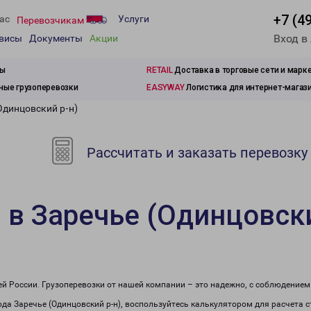
+7 (4
ас
Услуги
Перевозчикам
Вход в
рвисы
Документы
Акции
зы
RETAIL
Доставка в торговые сети и марк
ые грузоперевозки
EASYWAY
Логистика для интернет-магаз
Одинцовский р-н)
Рассчитать и заказать перевозку
 в Заречье (Одинцовски
сей России. Грузоперевозки от нашей компании – это надежно, с соблюдение
рода Заречье (Одинцовский р-н), воспользуйтесь калькулятором для расчета 