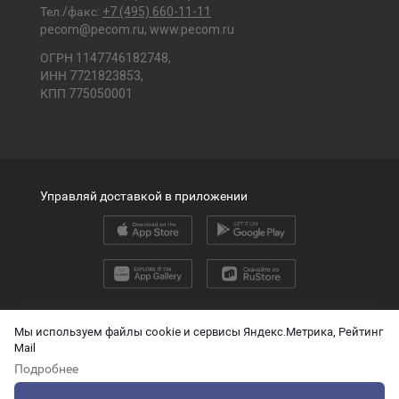
Тел./факс:
+7 (495) 660-11-11
pecom@pecom.ru
,
www.pecom.ru
ОГРН 1147746182748,
ИНН 7721823853,
КПП 775050001
Управляй доставкой в приложении
2026 © ООО «ПЭК»
Мы используем файлы cookie и сервисы Яндекс.Метрика, Рейтинг
Mail
English version
Подробнее
О защите персональных данных