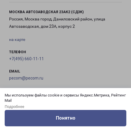
МОСКВА АВТОЗАВОДСКАЯ 23АК2 (СДЭК)
Россия, Москва город, Даниловский район, улица
Автозаводская, дом 23А, корпус 2
на карте
ТЕЛЕФОН
+7(495) 660-11-11
EMAIL
pecom@pecom.ru
ГРАФИК РАБОТЫ
Мы используем файлы cookie и сервисы Яндекс.Метрика, Рейтинг
Mail
Подробнее
с 10:00 до
с 10:00 до
с 10:00 до
с 10:00 до
21:00
21:00
21:00
21:00
Понятно
Оцените нашу работу
Услуги
Сервисы
Меню
Кабинет
Контакты