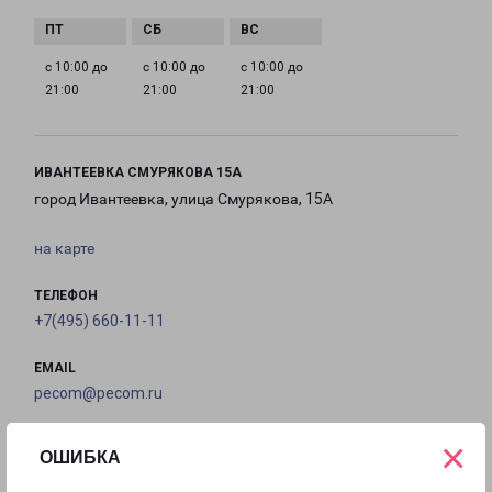
с 10:00 до
с 10:00 до
с 10:00 до
21:00
21:00
21:00
ИВАНТЕЕВКА СМУРЯКОВА 15А
город Ивантеевка, улица Смурякова, 15А
на карте
ТЕЛЕФОН
+7(495) 660-11-11
EMAIL
pecom@pecom.ru
ГРАФИК РАБОТЫ
×
ОШИБКА