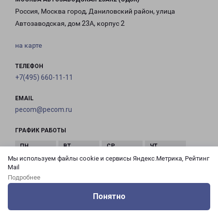
Россия, Москва город, Даниловский район, улица
Автозаводская, дом 23А, корпус 2
на карте
ТЕЛЕФОН
+7(495) 660-11-11
EMAIL
pecom@pecom.ru
ГРАФИК РАБОТЫ
Мы используем файлы cookie и сервисы Яндекс.Метрика, Рейтинг
с 10:00 до
с 10:00 до
с 10:00 до
с 10:00 до
Mail
21:00
21:00
21:00
21:00
Подробнее
Понятно
с 10:00 до
с 10:00 до
с 10:00 до
Оцените нашу работу
Услуги
Сервисы
Меню
Кабинет
Контакты
21:00
21:00
21:00