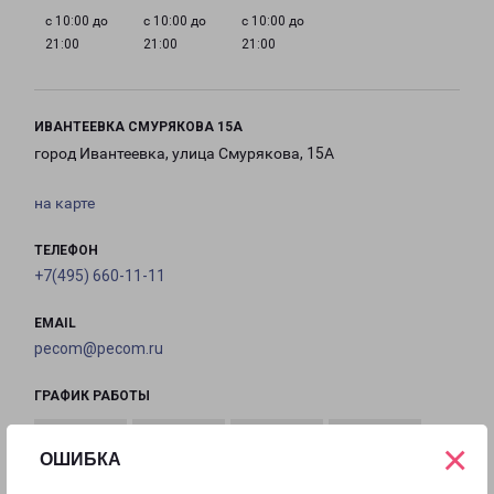
с 10:00 до
с 10:00 до
с 10:00 до
21:00
21:00
21:00
ИВАНТЕЕВКА СМУРЯКОВА 15А
город Ивантеевка, улица Смурякова, 15А
на карте
ТЕЛЕФОН
+7(495) 660-11-11
EMAIL
pecom@pecom.ru
ГРАФИК РАБОТЫ
×
ОШИБКА
с 10:00 до
с 10:00 до
с 10:00 до
с 10:00 до
22:00
22:00
22:00
22:00