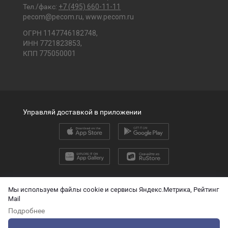
Тел./факс:
+7 (495) 660-11-11
pecom@pecom.ru
,
www.pecom.ru
ОГРН 1147746182748,
ИНН 7721823853,
КПП 775050001
Управляй доставкой в приложении
2026 © ООО «ПЭК»
Мы используем файлы cookie и сервисы Яндекс.Метрика, Рейтинг
Mail
English version
Подробнее
О защите персональных данных