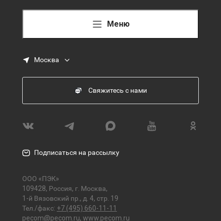
Меню
Москва
Свяжитесь с нами
Подписаться на рассылку
ООО «ПЭК»
109428, Россия, г. Москва,
1-й Вязовский пр., д. 4, стр. 19
Тел./факс:
+7 (495) 660-11-11
pecom@pecom.ru
,
www.pecom.ru