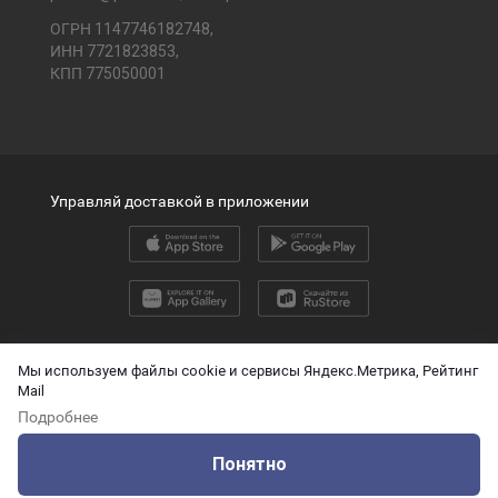
ОГРН 1147746182748,
ИНН 7721823853,
КПП 775050001
Управляй доставкой в приложении
2026 © ООО «ПЭК»
Мы используем файлы cookie и сервисы Яндекс.Метрика, Рейтинг
Mail
English version
Подробнее
О защите персональных данных
Понятно
Технические данные для ИИ
Оцените нашу работу