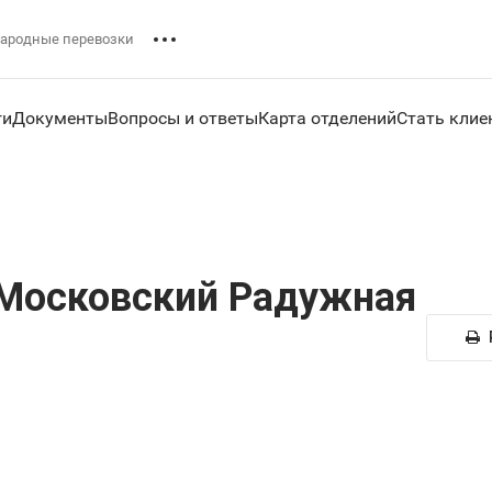
ародные перевозки
ги
Документы
Вопросы и ответы
Карта отделений
Стать клие
Московский Радужная