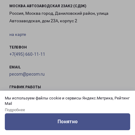
МОСКВА АВТОЗАВОДСКАЯ 23АК2 (СДЭК)
Россия, Москва город, Даниловский район, улица
Автозаводская, дом 23А, корпус 2
на карте
ТЕЛЕФОН
+7(495) 660-11-11
EMAIL
pecom@pecom.ru
ГРАФИК РАБОТЫ
Мы используем файлы cookie и сервисы Яндекс.Метрика, Рейтинг
Mail
с 10:00 до
с 10:00 до
с 10:00 до
с 10:00 до
Подробнее
21:00
21:00
21:00
21:00
Понятно
Оцените нашу работу
Услуги
Сервисы
Меню
Кабинет
Контакты
с 10:00 до
с 10:00 до
с 10:00 до