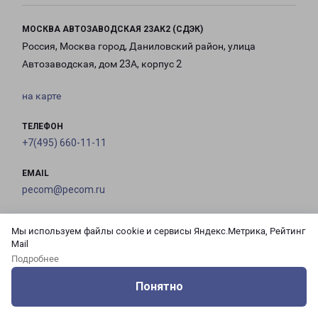
МОСКВА АВТОЗАВОДСКАЯ 23АК2 (СДЭК)
Россия, Москва город, Даниловский район, улица
Автозаводская, дом 23А, корпус 2
на карте
ТЕЛЕФОН
+7(495) 660-11-11
EMAIL
pecom@pecom.ru
ГРАФИК РАБОТЫ
Мы используем файлы cookie и сервисы Яндекс.Метрика, Рейтинг
Mail
Подробнее
с 10:00 до
с 10:00 до
с 10:00 до
с 10:00 до
21:00
21:00
21:00
21:00
Понятно
Оцените нашу работу
Услуги
Сервисы
Меню
Кабинет
Контакты