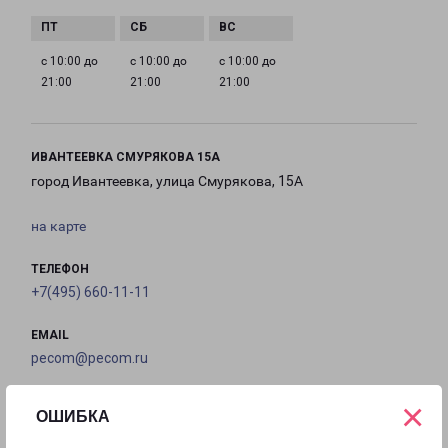
с 10:00 до
с 10:00 до
с 10:00 до
21:00
21:00
21:00
ИВАНТЕЕВКА СМУРЯКОВА 15А
город Ивантеевка, улица Смурякова, 15А
на карте
ТЕЛЕФОН
+7(495) 660-11-11
EMAIL
pecom@pecom.ru
ГРАФИК РАБОТЫ
×
ОШИБКА