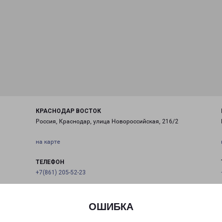
КРАСНОДАР ВОСТОК
Россия, Краснодар, улица Новороссийская, 216/2
на карте
ТЕЛЕФОН
+7(861) 205-52-23
EMAIL
krasnodar@pecom.ru
ОШИБКА