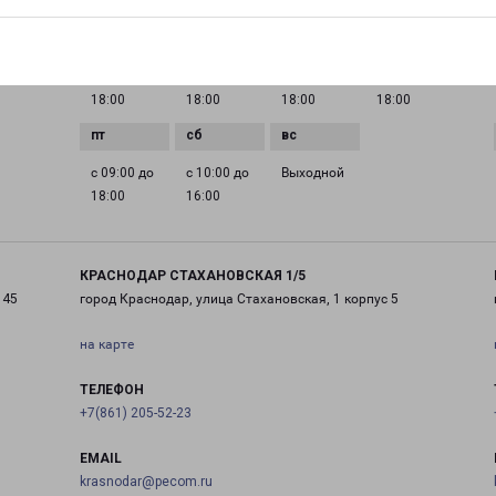
ГРАФИК РАБОТЫ
0 до
с 09:00 до
с 09:00 до
с 09:00 до
с 09:00 до
18:00
18:00
18:00
18:00
с 09:00 до
с 10:00 до
Выходной
18:00
16:00
КРАСНОДАР СТАХАНОВСКАЯ 1/5
 45
город Краснодар, улица Стахановская, 1 корпус 5
на карте
ТЕЛЕФОН
+7(861) 205-52-23
EMAIL
krasnodar@pecom.ru