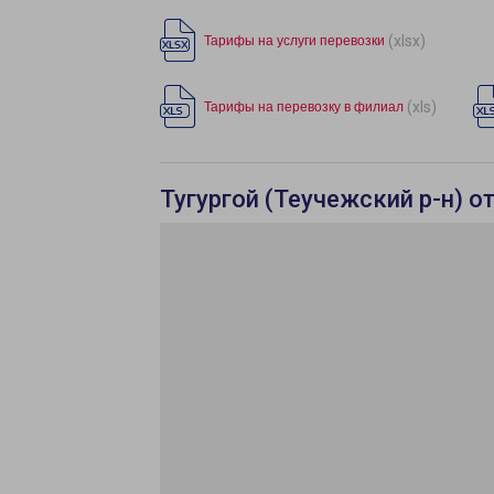
(xlsx)
Тарифы на услуги перевозки
(xls)
Тарифы на перевозку в филиал
Тугургой (Теучежский р-н) о