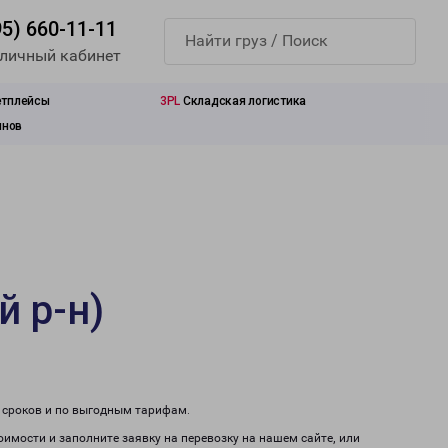
95) 660-11-11
 личный кабинет
етплейсы
3PL
Складская логистика
инов
й р-н)
м сроков и по выгодным тарифам.
тоимости и заполните заявку на перевозку на нашем сайте, или