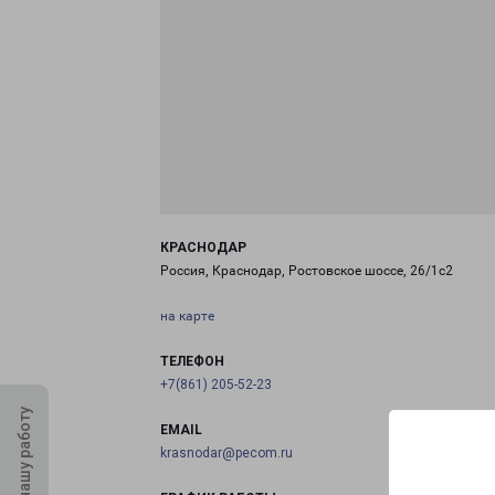
КРАСНОДАР
Россия, Краснодар, Ростовское шоссе, 26/1с2
на карте
ТЕЛЕФОН
+7(861) 205-52-23
Оцените нашу работу
EMAIL
krasnodar@pecom.ru