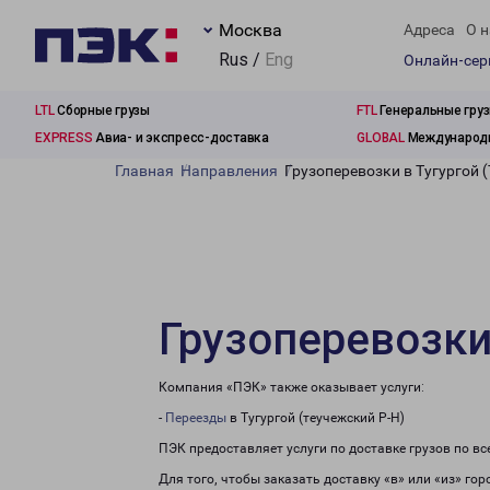
Москва
Адреса
О н
Rus /
Eng
Онлайн-се
LTL
Сборные грузы
FTL
Генеральные гру
EXPRESS
Авиа- и экспресс-доставка
GLOBAL
Международн
Главная
Направления
Грузоперевозки в Тугургой 
Грузоперевозки
Компания «ПЭК» также оказывает услуги:
-
Переезды
в Тугургой (теучежский Р-Н)
ПЭК предоставляет услуги по доставке грузов по в
Для того, чтобы заказать доставку «в» или «из» го