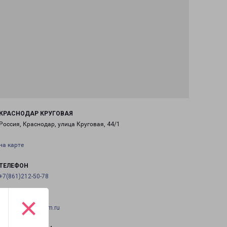
КРАСНОДАР КРУГОВАЯ
Россия, Краснодар, улица Круговая, 44/1
на карте
ТЕЛЕФОН
+7(861)212-50-78
×
EMAIL
krasnodar@pecom.ru