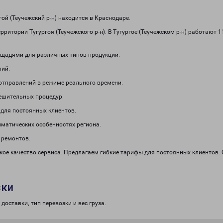
й (Теучежский р-н) находится в Краснодаре.
ритории Тугургоя (Теучежского р-н). В Тугургое (Теучежском р-н) работают
щадями для различных типов продукции.
ний.
отправлений в режиме реального времени.
решительных процедур.
 для постоянных клиентов.
иматических особенностях региона.
 ремонтов.
кое качество сервиса. Предлагаем гибкие тарифы для постоянных клиентов
зки
доставки, тип перевозки и вес груза.