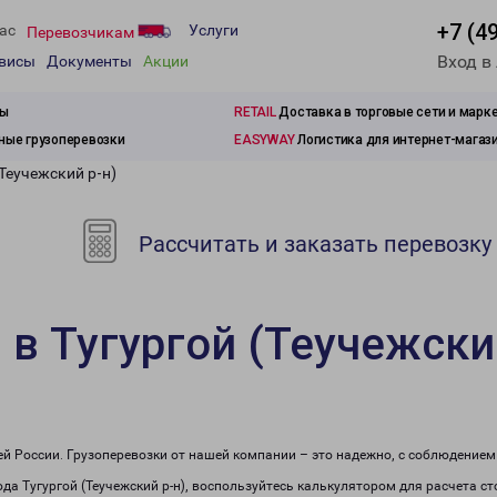
+7 (4
ас
Услуги
Перевозчикам
Вход в
рвисы
Документы
Акции
зы
RETAIL
Доставка в торговые сети и марк
ые грузоперевозки
EASYWAY
Логистика для интернет-магаз
(Теучежский р-н)
Рассчитать и заказать перевозку
 в Тугургой (Теучежски
сей России. Грузоперевозки от нашей компании – это надежно, с соблюдение
рода Тугургой (Теучежский р-н), воспользуйтесь калькулятором для расчета с