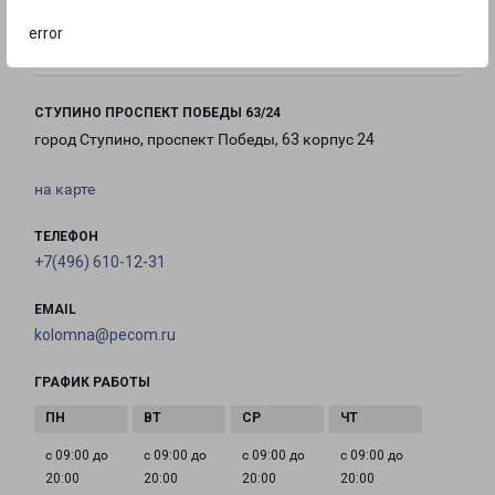
с 09:00 до
с 10:00 до
Выходной
18:00
16:00
error
СТУПИНО ПРОСПЕКТ ПОБЕДЫ 63/24
город Ступино, проспект Победы, 63 корпус 24
на карте
ТЕЛЕФОН
+7(496) 610-12-31
EMAIL
kolomna@pecom.ru
ГРАФИК РАБОТЫ
с 09:00 до
с 09:00 до
с 09:00 до
с 09:00 до
20:00
20:00
20:00
20:00