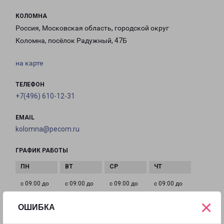
КОЛОМНА
Россия, Московская область, городской округ
Коломна, посёлок Радужный, 47Б
на карте
ТЕЛЕФОН
+7(496) 610-12-31
EMAIL
kolomna@pecom.ru
ГРАФИК РАБОТЫ
с 09:00 до
с 09:00 до
с 09:00 до
с 09:00 до
18:00
18:00
18:00
18:00
×
ОШИБКА