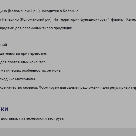
но (Коломенский р-н) находится в Коломне.
 Непецино (Коломенский р-н). На территории функционирует 1 филиал. Каче
щадями для различных типов продукции.
ений.
дательства при перевозке.
 для постоянных клиентов.
иматических особенностях региона.
асходные материалы.
окое качество сервиса. Формируем выгодные предложения для регулярных 
зки
доставки, тип перевозки и вес груза.