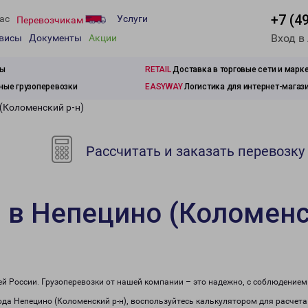
+7 (4
ас
Услуги
Перевозчикам
Вход в
рвисы
Документы
Акции
зы
RETAIL
Доставка в торговые сети и марк
ые грузоперевозки
EASYWAY
Логистика для интернет-магаз
(Коломенский р-н)
Рассчитать и заказать перевозку
 в Непецино (Коломенс
сей России. Грузоперевозки от нашей компании – это надежно, с соблюдение
рода Непецино (Коломенский р-н), воспользуйтесь калькулятором для расчета