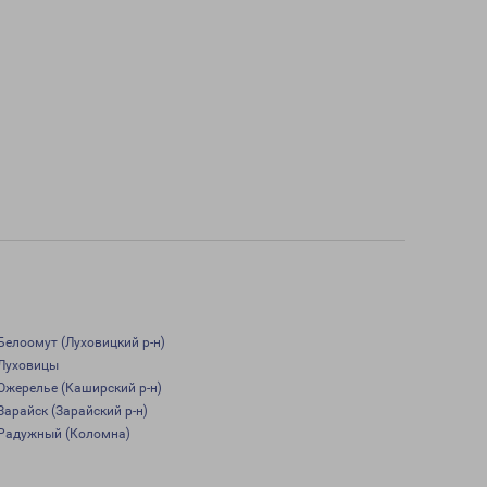
Белоомут (Луховицкий р-н)
Луховицы
Ожерелье (Каширский р-н)
Зарайск (Зарайский р-н)
Радужный (Коломна)