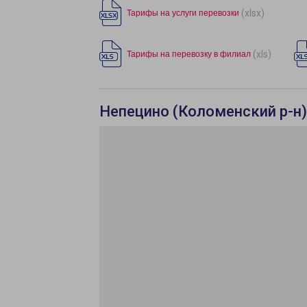
(xlsx)
Тарифы на услуги перевозки
(xls)
Тарифы на перевозку в филиал
Непецино (Коломенский р-н)