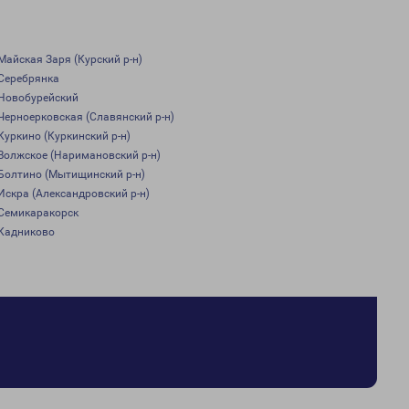
Майская Заря (Курский р-н)
Серебрянка
Новобурейский
Черноерковская (Славянский р-н)
Куркино (Куркинский р-н)
Волжское (Наримановский р-н)
Болтино (Мытищинский р-н)
Искра (Александровский р-н)
Семикаракорск
Кадниково