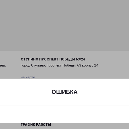
СТУПИНО ПРОСПЕКТ ПОБЕДЫ 63/24
мна,
город Ступино, проспект Победы, 63 корпус 24
на карте
ТЕЛЕФОН
ОШИБКА
+7(496) 610-12-31
EMAIL
kolomna@pecom.ru
ГРАФИК РАБОТЫ