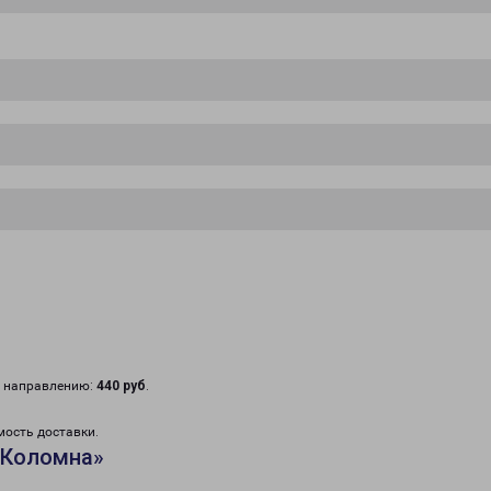
у направлению:
440 руб
.
мость доставки.
«Коломна»