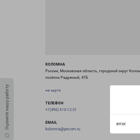
КОЛОМНА
Россия, Московская область, городской округ Коло
посёлок Радужный, 47Б
Оцените нашу работу
на карте
ТЕЛЕФОН
+7(496) 610-12-31
EMAIL
error
kolomna@pecom.ru