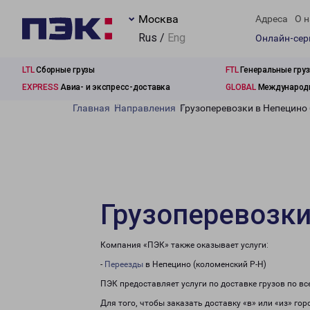
Москва
Адреса
О н
Rus /
Eng
Онлайн-се
LTL
Сборные грузы
FTL
Генеральные гру
EXPRESS
Авиа- и экспресс-доставка
GLOBAL
Международн
Главная
Направления
Грузоперевозки в Непецино 
Грузоперевозки
Компания «ПЭК» также оказывает услуги:
-
Переезды
в Непецино (коломенский Р-Н)
ПЭК предоставляет услуги по доставке грузов по в
Для того, чтобы заказать доставку «в» или «из» го