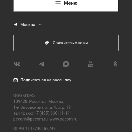
Меню
Москва
Свяжитесь с нами
Подписаться на рассылку
ООО «ПЭК»
109428, Россия, г. Москва,
1-й Вязовский пр., д. 4, стр. 19
Тел./факс:
+7 (495) 660-11-11
pecom@pecom.ru
,
www.pecom.ru
ОГРН 1147746182748,