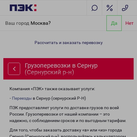
Главная
Направления
Грузоперевозки в Сернур (Сернурский
Ваш город
Москва?
Да
Нет
р-н)
Рассчитать и заказать перевозку
Грузоперевозки в Сернур
(Сернурский р-н)
Компания «ПЭК» также оказывает услуги:
-
Переезды
в Сернур (сернурский Р-Н)
ПЭК предоставляет услуги по доставке грузов по всей
России. Грузоперевозки от нашей компании – это
надежно, с соблюдением сроков и по выгодным тарифам.
Для того, чтобы заказать доставку «в» или «из» города
Сернур (Сернурский р-н), воспользуйтесь калькулятором