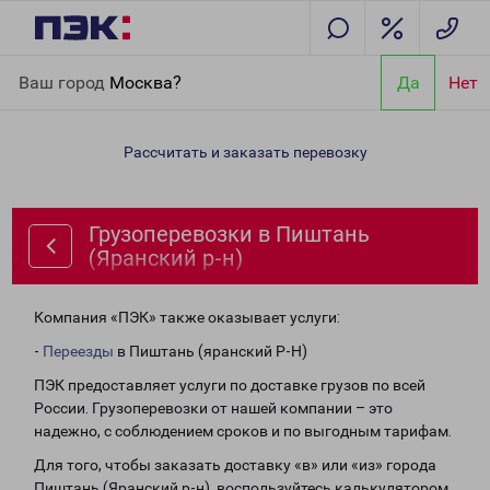
Главная
Направления
Грузоперевозки в Пиштань (Яранский
Ваш город
Москва?
Да
Нет
р-н)
Рассчитать и заказать перевозку
Грузоперевозки в Пиштань
(Яранский р-н)
Компания «ПЭК» также оказывает услуги:
-
Переезды
в Пиштань (яранский Р-Н)
ПЭК предоставляет услуги по доставке грузов по всей
России. Грузоперевозки от нашей компании – это
надежно, с соблюдением сроков и по выгодным тарифам.
Для того, чтобы заказать доставку «в» или «из» города
Пиштань (Яранский р-н), воспользуйтесь калькулятором