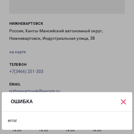
НИЖНЕВАРТОВСК
Россия, Ханты-Мансийский автономный округ,
Нижневартовск, Индустриальная улица, 38
на карте
ТЕЛЕФОН
+7(3466) 251-303
EMAIL
nizhnevartovsk@pecom.ru
×
ОШИБКА
ГРАФИК РАБОТЫ
error
с 09:00 до
с 09:00 до
с 09:00 до
с 09:00 до
18:00
18:00
18:00
18:00