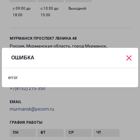
с 09:00 до
с 10:00 до
Выходной
18:00
15:00
МУРМАНСК ПРОСПЕКТ ЛЕНИНА 48
Россия, Мурманская область, город Мурманск,
×
проспект Ленина, дом 48
ОШИБКА
на карте
error
ТЕЛЕФОН
+7(8152) 215-350
EMAIL
murmansk@pecom.ru
ГРАФИК РАБОТЫ