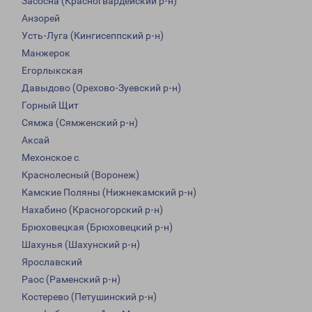
Засосна (Красногвардейский р-н)
Анзорей
Усть-Луга (Кингисеппский р-н)
Манжерок
Егорлыкская
Давыдово (Орехово-Зуевский р-н)
Горный Щит
Сямжа (Сямженский р-н)
Аксай
Мехонское с.
Краснолесный (Воронеж)
Камские Поляны (Нижнекамский р-н)
Нахабино (Красногорский р-н)
Брюховецкая (Брюховецкий р-н)
Шахунья (Шахунский р-н)
Ярославский
Раос (Раменский р-н)
Костерево (Петушинский р-н)