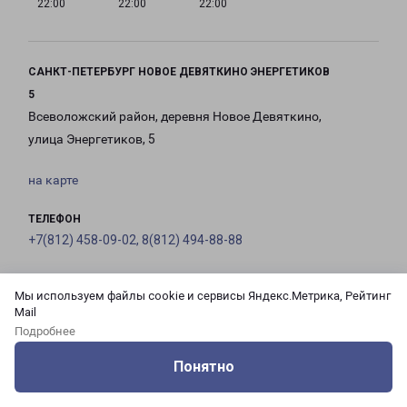
22:00
22:00
22:00
САНКТ-ПЕТЕРБУРГ НОВОЕ ДЕВЯТКИНО ЭНЕРГЕТИКОВ
5
Всеволожский район, деревня Новое Девяткино,
улица Энергетиков, 5
на карте
ТЕЛЕФОН
+7(812) 458-09-02, 8(812) 494-88-88
EMAIL
Мы используем файлы cookie и сервисы Яндекс.Метрика, Рейтинг
pecom@pecom.ru
Mail
Подробнее
ГРАФИК РАБОТЫ
Понятно
Оцените нашу работу
Услуги
Сервисы
Меню
Кабинет
Контакты
с 10:00 до
с 10:00 до
с 10:00 до
с 10:00 до