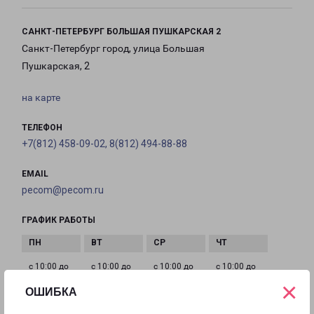
САНКТ-ПЕТЕРБУРГ БОЛЬШАЯ ПУШКАРСКАЯ 2
Санкт-Петербург город, улица Большая
Пушкарская, 2
на карте
ТЕЛЕФОН
+7(812) 458-09-02, 8(812) 494-88-88
EMAIL
pecom@pecom.ru
ГРАФИК РАБОТЫ
с 10:00 до
с 10:00 до
с 10:00 до
с 10:00 до
21:00
21:00
21:00
21:00
×
ОШИБКА