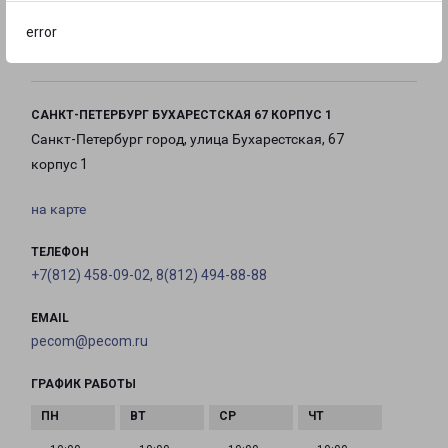
с 10:00 до
с 10:00 до
с 10:00 до
error
21:00
21:00
21:00
САНКТ-ПЕТЕРБУРГ БУХАРЕСТСКАЯ 67 КОРПУС 1
Санкт-Петербург город, улица Бухарестская, 67
корпус 1
на карте
ТЕЛЕФОН
+7(812) 458-09-02, 8(812) 494-88-88
EMAIL
pecom@pecom.ru
ГРАФИК РАБОТЫ