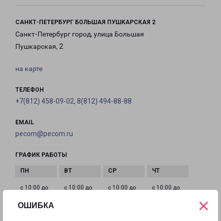
САНКТ-ПЕТЕРБУРГ БОЛЬШАЯ ПУШКАРСКАЯ 2
Санкт-Петербург город, улица Большая
Пушкарская, 2
на карте
ТЕЛЕФОН
+7(812) 458-09-02, 8(812) 494-88-88
EMAIL
pecom@pecom.ru
ГРАФИК РАБОТЫ
с 10:00 до
с 10:00 до
с 10:00 до
с 10:00 до
21:00
21:00
21:00
21:00
×
ОШИБКА