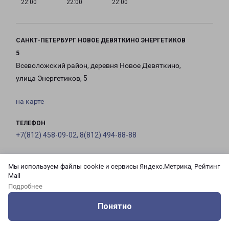
22:00
22:00
22:00
САНКТ-ПЕТЕРБУРГ НОВОЕ ДЕВЯТКИНО ЭНЕРГЕТИКОВ
5
Всеволожский район, деревня Новое Девяткино,
улица Энергетиков, 5
на карте
ТЕЛЕФОН
+7(812) 458-09-02, 8(812) 494-88-88
EMAIL
Мы используем файлы cookie и сервисы Яндекс.Метрика, Рейтинг
pecom@pecom.ru
Mail
Подробнее
ГРАФИК РАБОТЫ
Понятно
Оцените нашу работу
Услуги
Сервисы
Меню
Кабинет
Контакты
с 10:00 до
с 10:00 до
с 10:00 до
с 10:00 до