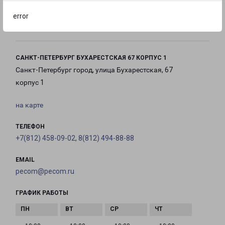
с 10:00 до
с 10:00 до
с 10:00 до
error
21:00
21:00
21:00
САНКТ-ПЕТЕРБУРГ БУХАРЕСТСКАЯ 67 КОРПУС 1
Санкт-Петербург город, улица Бухарестская, 67
корпус 1
на карте
ТЕЛЕФОН
+7(812) 458-09-02, 8(812) 494-88-88
EMAIL
pecom@pecom.ru
ГРАФИК РАБОТЫ