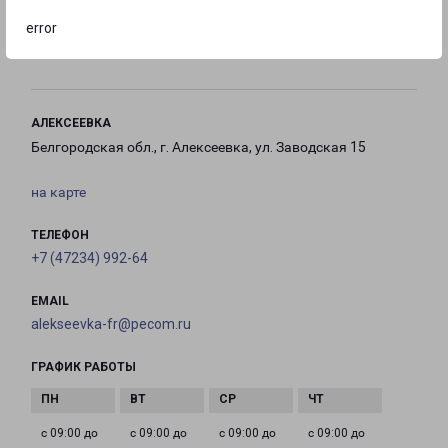
error
с 09:00 до
Выходной
Выходной
18:00
АЛЕКСЕЕВКА
Белгородская обл., г. Алексеевка, ул. Заводская 15
на карте
ТЕЛЕФОН
+7 (47234) 992-64
EMAIL
alekseevka-fr@pecom.ru
ГРАФИК РАБОТЫ
с 09:00 до
с 09:00 до
с 09:00 до
с 09:00 до