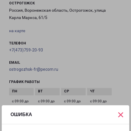
ОСТРОГОЖСК
Россия, Воронежская область, Острогожск, улица
Карла Маркса, 61/5
на карте
ТЕЛЕФОН
+7(473)759-20-93
EMAIL
ostrogozhsk-fr@pecom.ru
ГРАФИК РАБОТЫ
с 09:00 до
с 09:00 до
с 09:00 до
с 09:00 до
18:00
18:00
18:00
18:00
×
ОШИБКА
с 09:00 до
Выходной
Выходной