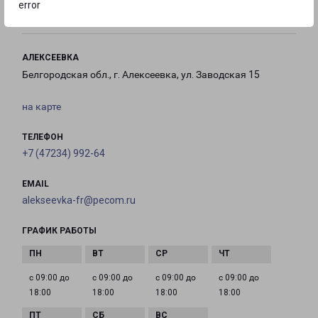
error
18:00
АЛЕКСЕЕВКА
Белгородская обл., г. Алексеевка, ул. Заводская 15
на карте
ТЕЛЕФОН
+7 (47234) 992-64
EMAIL
alekseevka-fr@pecom.ru
ГРАФИК РАБОТЫ
с 09:00 до
с 09:00 до
с 09:00 до
с 09:00 до
18:00
18:00
18:00
18:00