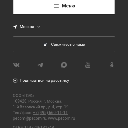
Меню
Москва
Свяжитесь с нами
Подписаться на рассылку
ООО «ПЭК»
109428, Россия, г. Москва,
1-й Вязовский пр., д. 4, стр. 19
Тел./факс:
+7 (495) 660-11-11
pecom@pecom.ru
,
www.pecom.ru
ОГРН 1147746182748,