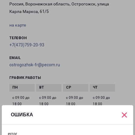
Россия, Воронежская область, Острогожск, улица
Карла Маркса, 61/5
на карте
ТЕЛЕФОН
+7(473)759-20-93
EMAIL
ostrogozhsk-fr@pecom.ru
ГРАФИК РАБОТЫ
с 09:00 до
с 09:00 до
с 09:00 до
с 09:00 до
18:00
18:00
18:00
18:00
×
ОШИБКА
с 09:00 до
Выходной
Выходной
18:00
error